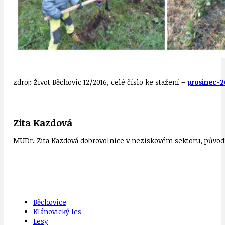
zdroj: Život Běchovic 12/2016, celé číslo ke stažení –
prosinec-
Zita Kazdová
MUDr. Zita Kazdová dobrovolnice v neziskovém sektoru, původn
Běchovice
Klánovický les
Lesy