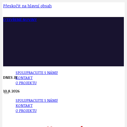
Přeskočit na hlavní obsah
OTEVŘENÉ NOVINY
SPOLUPRACUJTE S NÁMI!
DNES JE
KONTAKT
O PROJEKTU
10.8.2026
SPOLUPRACUJTE S NÁMI!
KONTAKT
O PROJEKTU