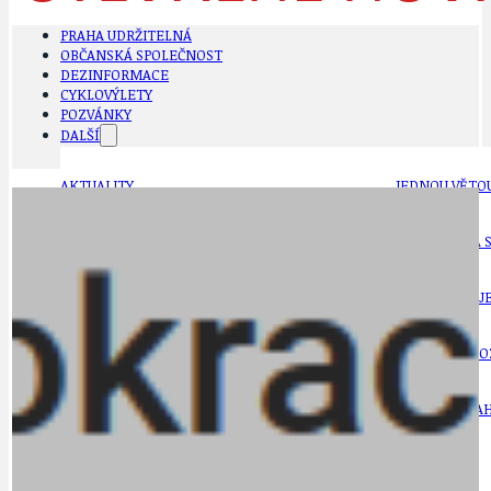
PRAHA UDRŽITELNÁ
OBČANSKÁ SPOLEČNOST
DEZINFORMACE
CYKLOVÝLETY
POZVÁNKY
DALŠÍ
AKTUALITY
JEDNOU VĚTO
BÁSNĚ. FEJETONY. SATIRA
KLÁNOVICKÁ 
CYKLOVÝLETY
KRUHOVÝ OBJE
DATA A VÝROČÍ
KULTURNÍ MO
DEZINFORMACE
NÁDRAŽÍ PRAH
DOBRÉ ZPRÁVY
NÁZOR