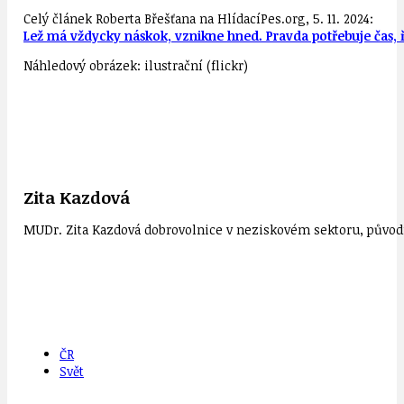
Celý článek Roberta Břešťana na HlídacíPes.org, 5. 11. 2024:
Lež má vždycky náskok, vznikne hned. Pravda potřebuje čas, 
Náhledový obrázek: ilustrační (flickr)
Zita Kazdová
MUDr. Zita Kazdová dobrovolnice v neziskovém sektoru, původn
ČR
Svět