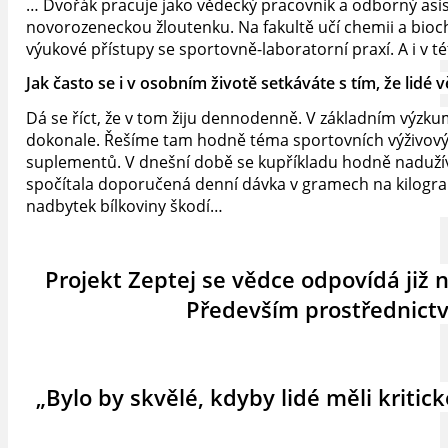
… Dvořák pracuje jako vědecký pracovník a odborný asis
novorozeneckou žloutenku. Na fakultě učí chemii a bioche
výukové přístupy se sportovně-laboratorní praxí. A i v t
Jak často se i v osobním životě setkáváte s tím, že lid
Dá se říct, že v tom žiju dennodenně. V základním výzkum
dokonale. Řešíme tam hodně téma sportovních výživových
suplementů. V dnešní době se kupříkladu hodně nadužívají
spočítala doporučená denní dávka v gramech na kilogra
nadbytek bílkoviny škodí…
Projekt Zeptej se vědce odpovídá již n
Především prostřednictví
„Bylo by skvělé, kdyby lidé měli kritick