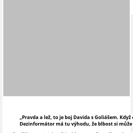
IDEAL LUX
OSOBNOST
„Pravda a lež, to je boj Davida s Goliášem. Kdy
Dezinformátor má tu výhodu, že blbost si může v