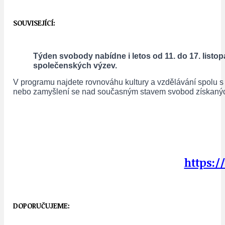
SOUVISEJÍCÍ:
Týden svobody nabídne i letos od 11. do 17. listo
společenských výzev.
V programu najdete rovnováhu kultury a vzdělávání spolu s 
nebo zamyšlení se nad současným stavem svobod získaných dí
https:
DOPORUČUJEME: