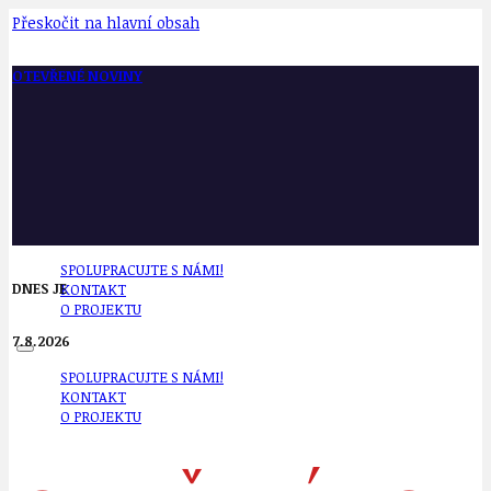
Přeskočit na hlavní obsah
OTEVŘENÉ NOVINY
SPOLUPRACUJTE S NÁMI!
DNES JE
KONTAKT
O PROJEKTU
7.8.2026
SPOLUPRACUJTE S NÁMI!
KONTAKT
O PROJEKTU