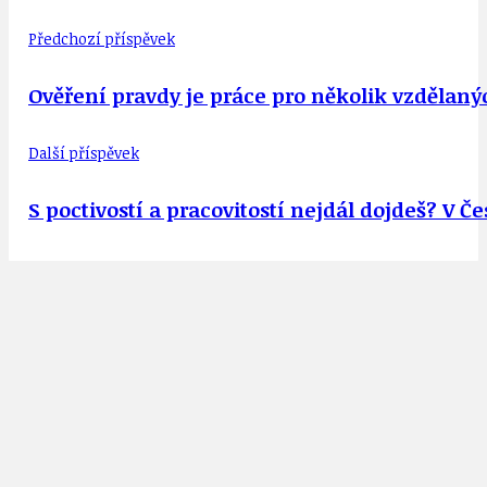
Předchozí příspěvek
Ověření pravdy je práce pro několik vzdělanýc
Další příspěvek
S poctivostí a pracovitostí nejdál dojdeš? V Č