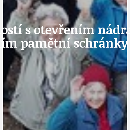
ostí s otevřením nádr
ním pamětní schránky 