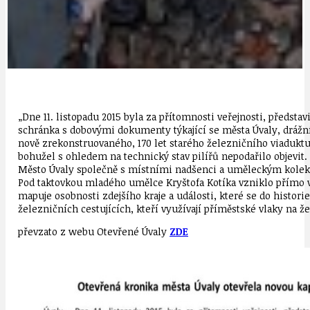
„Dne 11. listopadu 2015 byla za přítomnosti veřejnosti, předst
schránka s dobovými dokumenty týkající se města Úvaly, drážní
nově zrekonstruovaného, 170 let starého železničního viaduktu
bohužel s ohledem na technický stav pilířů nepodařilo objevit
Město Úvaly společně s místními nadšenci a uměleckým kolekti
Pod taktovkou mladého umělce Kryštofa Kotíka vzniklo přímo 
mapuje osobnosti zdejšího kraje a události, které se do histori
železničních cestujících, kteří využívají příměstské vlaky na 
převzato z webu Otevřené Úvaly
ZDE