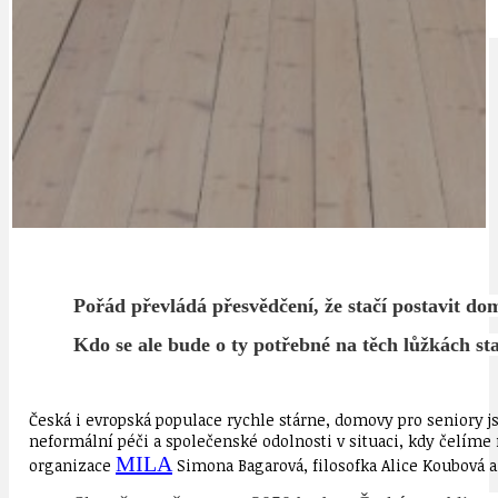
IDEAL LUX
OSOBNOST
Pořád převládá přesvědčení, že stačí postavit dom
Kdo se ale bude o ty potřebné na těch lůžkách st
Česká i evropská populace rychle stárne, domovy pro seniory j
neformální péči a společenské odolnosti v situaci, kdy čelí
MILA
organizace
Simona Bagarová, filosofka Alice Koubová a