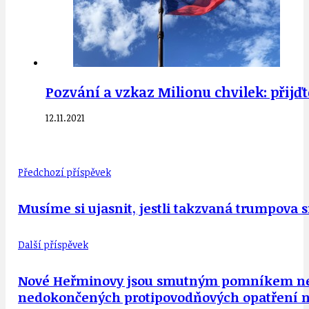
Pozvání a vzkaz Milionu chvilek: přijďt
12.11.2021
Předchozí příspěvek
Musíme si ujasnit, jestli takzvaná trumpova 
Další příspěvek
Nové Heřminovy jsou smutným pomníkem neschop
nedokončených protipovodňových opatření n