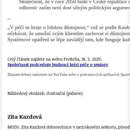
Skutečnost, že v roce 2050 bude v České republice o
odbornic zatím není dost silným politickým argume
…
„V péči se hraje o lidskou důstojnost,“ což se podle Kou
očekávat, že umožní svým klientům zachovat si důstojnost 
Systémové opatření se lépe zavádějí tam, kde funguje kul
Celý článek najdete na webu ProBoha, 18. 2. 2025:
Společnost podceňuje budoucí krizi péče o seniory
Záznam debaty naleznete na YouTube nebo v podcastových aplikacích Spotify
Náhledový obrázek: ilustrační (pxhere)
Zita Kazdová
MUDr. Zita Kazdová dobrovolnice v neziskovém sektoru, původn