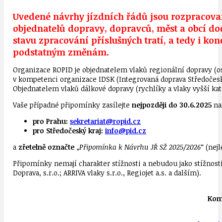
Uvedené návrhy jízdních řádů jsou rozpracova
objednatelů dopravy, dopravců, měst a obcí d
stavu zpracování příslušných tratí, a tedy i k
podstatným změnám.
Organizace ROPID je objednatelem vlaků regionální dopravy (o
v kompetenci organizace IDSK (Integrovaná doprava Středočeské
Objednatelem vlaků dálkové dopravy (rychlíky a vlaky vyšší ka
Vaše případné připomínky zasílejte
nejpozději do 30.6.2025
na
pro Prahu:
sekretariat@ropid.cz
pro Středočeský kraj:
info@pid.cz
a
zřetelně označte
„
Připomínka k Návrhu JŘ SŽ 2025/2026
“ (nej
Připomínky nemají charakter stížnosti a nebudou jako stížnosti
Doprava, s.r.o.; ARRIVA vlaky s.r.o., Regiojet a.s. a dalším).
Komp