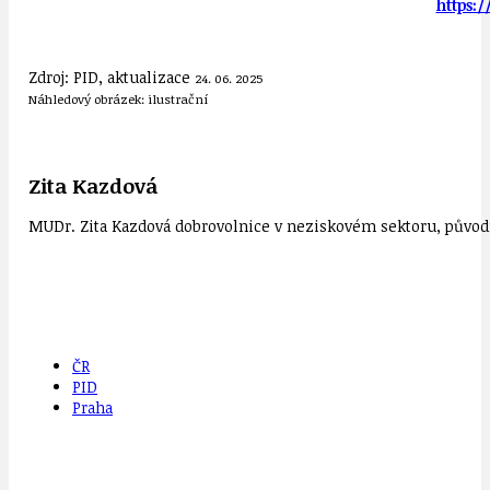
https:
Zdroj: PID, aktualizace
24. 06. 2025
Náhledový obrázek: ilustrační
Zita Kazdová
MUDr. Zita Kazdová dobrovolnice v neziskovém sektoru, původn
ČR
PID
Praha