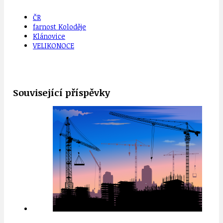
ČR
farnost Koloděje
Klánovice
VELIKONOCE
Související příspěvky