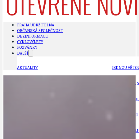
PRAHA UDRŽITELNÁ
OBČANSKÁ SPOLEČNOST
DEZINFORMACE
CYKLOVÝLETY
POZVÁNKY
DALŠÍ
AKTUALITY
JEDNOU VĚTO
BÁSNĚ. FEJETONY. SATIRA
KLÁNOVICKÁ 
CYKLOVÝLETY
KRUHOVÝ OBJE
DATA A VÝROČÍ
KULTURNÍ MO
DEZINFORMACE
NÁDRAŽÍ PRAH