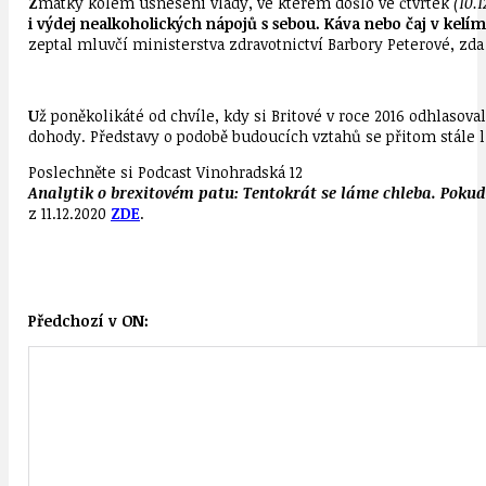
Z
matky kolem usnesení vlády, ve kterém došlo ve čtvrtek
(10.
i výdej nealkoholických nápojů s sebou. Káva nebo čaj v kelí
zeptal mluvčí ministerstva zdravotnictví Barbory Peterové, zda 
U
ž poněkolikáté od chvíle, kdy si Britové v roce 2016 odhlasova
dohody. Představy o podobě budoucích vztahů se přitom stále li
Poslechněte si Podcast Vinohradská 12
Analytik o brexitovém patu: Tentokrát se láme chleba. Poku
z 11.12.2020
ZDE
.
Předchozí v ON: