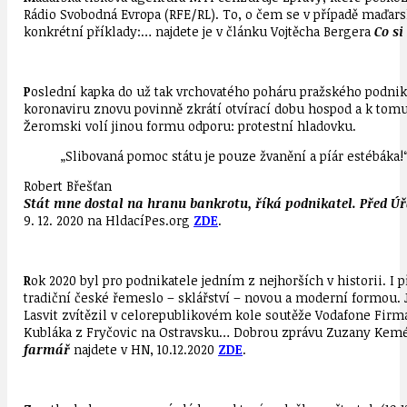
Rádio Svobodná Evropa (RFE/RL). To, o čem se v případě maďars
konkrétní příklady:… najdete je v článku Vojtěcha Bergera
Co s
P
oslední kapka do už tak vrchovatého poháru pražského podnik
koronaviru znovu povinně zkrátí otvírací dobu hospod a k tomu 
Žeromski volí jinou formu odporu: protestní hladovku.
„Slibovaná pomoc státu je pouze žvanění a píár estébáka!
Robert Břešťan
Stát mne dostal na hranu bankrotu, říká podnikatel. Před Ú
9. 12. 2020 na HldacíPes.org
ZDE
.
R
ok 2020 byl pro podnikatele jedním z nejhorších v historii. I 
tradiční české řemeslo – sklářství – novou a moderní formou. Je
Lasvit zvítězil v celorepublikovém kole soutěže Vodafone Firm
Kubláka z Fryčovic na Ostravsku… Dobrou zprávu Zuzany Ke
farmář
najdete v HN, 10.12.2020
ZDE
.