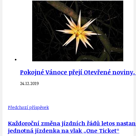
Pokojné Vánoce přejí Otevřené noviny.
24.12.2019
Předchozí příspěvek
Každoroční změna jízdních řádů letos nastane
jednotná jízdenka na vlak „One Ticket“