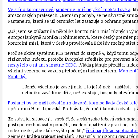
V
e stínu koronavirové pandemie hoří největší mokřad světa,
kte
amazonských pralesech. „Nemám pochyb, že nenávratně zmizely
Pantaneiro, která se už osmnáct let zasazuje o ochranu pantanal
„U
ž jsem se zúčastnila několika kontrolních misí různých výbo
europoslankyně Monika Hohlmeierová, které český premiér prý
kontrolní misi, která v Česku prověřovala Babišův možný střet
P
roč se skóre systému PES nevrací do stupně 4, když tomu odpov
rizikového indexu, protože Evropské středisko pro prevenci a
neslyšelo o ní ani samotné ECDC
.
„Vláda plánuje předělat index 
všichni vezeme ve vozu s přetočeným tachometrem.
Momentáln
Koubský.
… Jenže všechno je zase jinak, a to ještě než – naštěstí 
metodiku zavádíme dřív, než existuje, hospody otevírám
P
oslanci by se měli odvoláním dozorčí komise Rady České tele
i přítomná Hana Lipovská. Prohlásila, že měli komisi odvolat již
Z
e stávající situace
(… nestačí, že systém jako takový nefunguje. N
postupu rozhodovat v pondělí, uvedení opatření v praxi nejspíš z
index rizika, aby skóre vyšlo pod 60,“
říká například spoluauto
zejména
krátkozrakost jednání
: „Uvažují v horizontu dvou tý