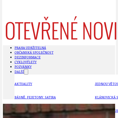
PRAHA UDRŽITELNÁ
OBČANSKÁ SPOLEČNOST
DEZINFORMACE
CYKLOVÝLETY
POZVÁNKY
DALŠÍ
AKTUALITY
JEDNOU VĚTO
BÁSNĚ. FEJETONY. SATIRA
KLÁNOVICKÁ 
CYKLOVÝLETY
KRUHOVÝ OBJE