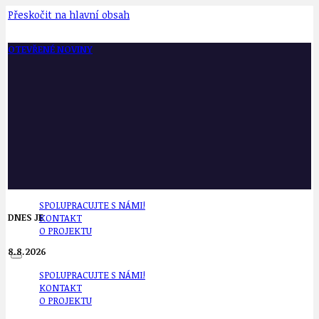
Přeskočit na hlavní obsah
OTEVŘENÉ NOVINY
SPOLUPRACUJTE S NÁMI!
DNES JE
KONTAKT
O PROJEKTU
8.8.2026
SPOLUPRACUJTE S NÁMI!
KONTAKT
O PROJEKTU