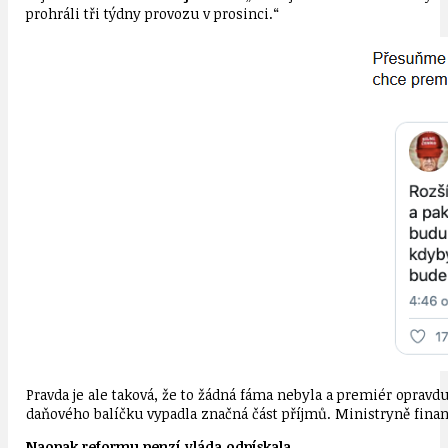
prohráli tři týdny provozu v prosinci.“
Pravda je ale taková, že to žádná fáma nebyla a premiér opravdu
daňového balíčku vypadla značná část příjmů. Ministryně financ
Naopak reformu penzí vláda odpískala…