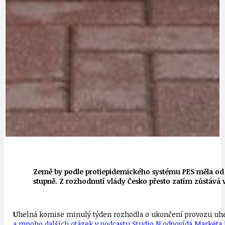
Země by podle protiepidemického systému PES měla od st
stupně. Z rozhodnutí vlády Česko přesto zatím zůstává 
U
helná komise minulý týden rozhodla o ukončení provozu uheln
a mnoho dalších otázek v podcastu Studio N odpovídá Markéta