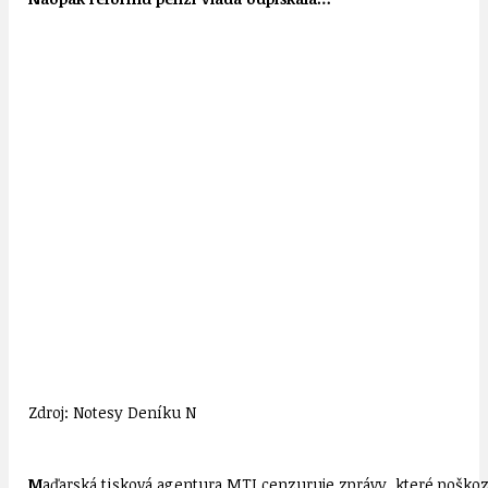
Zdroj: Notesy Deníku N
M
aďarská tisková agentura MTI cenzuruje zprávy, které poškozu