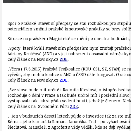
Spor o Pražské stavební předpisy se stal rozbuškou pro stupňuj
potenciálem změnit pražské kmotrovské praktiky se brzy sblíž
Situace na pražském Magistrátě se mění po dnech a hodinách,
„Spory, které kvůli stavebním předpisům nyní zmítají pražskou
Adriany Krnáčové (ANO) a v její nahrazení dosavadní náměstkyní
Celý článek na Novinky.cz
ZDE
.
„Včera ( 17.8.2015) Pražská Trojkoalice (KDU-ČSL, SZ, STAN) se
vyřešit, aby mohla koalice s ANO a ČSSD dále fungovat. O situac
Celý článek na Novinky.cz
ZDE
.
„Své slovo bude mít určitě i Radmila Kleslová, místopředsedky
rozhoduje o dění v Praze a tak bude určitě mít i poslední slo
vystupovala tak, jak si přálo vedení hnutí, jehož je členem. Ne
Celý článek na Svoboném Fóru
ZDE
.
„..Jen v budoucích deseti letech půjde o investice tak za sto m
Béma a jeho kamaráda Romana Janouška. Teď – po vyšachování S
Šlechtová. Manažeři z Agrofertu vždy věděli, kde se dají vyděla