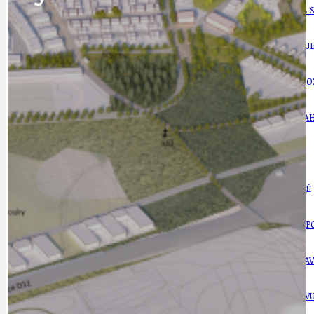
BÁSNĚ. FEJETONY. SATIRA
KLÁNOVICKÁ 
CYKLOVÝLETY
KRUHOVÝ OBJE
DATA A VÝROČÍ
KULTURNÍ MO
DEZINFORMACE
NÁDRAŽÍ PRAH
DOBRÉ ZPRÁVY
NÁZOR
DOPORUČUJEME
NEZAŘAZENÉ
DOPRAVA
OBČANSKÁ SP
GRANTY A DOTACE
OBECNÍ ZPRA
HODKOVSKÁ ULICE
OBRAZEM, ZV