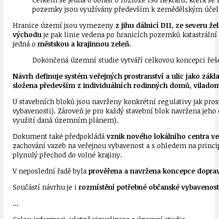
pozemky jsou využívány především k zemědělským úče
Hranice území jsou vymezeny
z jihu dálnicí D11
,
ze severu že
východu
je pak linie vedena po hranicích pozemků katastrální
jedná o
městskou a krajinnou zeleň
.
Dokončená územní studie vytváří celkovou koncepci řeše
Návrh definuje systém veřejných prostranství a ulic jako zák
složena především z individuálních rodinných domů, vilado
U stavebních bloků jsou navrženy konkrétní regulativy jak prost
vybavenosti). Zároveň je pro každý stavební blok navržena jeh
využití daná územním plánem).
Dokument také předpokládá
vznik nového lokálního centra ve 
zachování vazeb na veřejnou vybavenost a s ohledem na princip
plynulý přechod do volné krajiny.
V neposlední řadě byla
prověřena a navržena koncepce dopravy
Součástí návrhu je i
rozmístění potřebné občanské vybavenosti
…