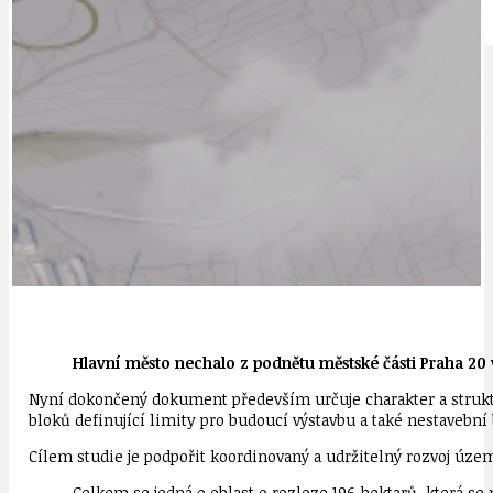
IDEAL LUX
OSOBNOST
Hlavní město nechalo z podnětu městské části Praha 20 
Nyní dokončený dokument především určuje charakter a strukt
bloků definující limity pro budoucí výstavbu a také nestavební
Cílem studie je podpořit koordinovaný a udržitelný rozvoj úz
Celkem se jedná o oblast o rozloze 196 hektarů, která s