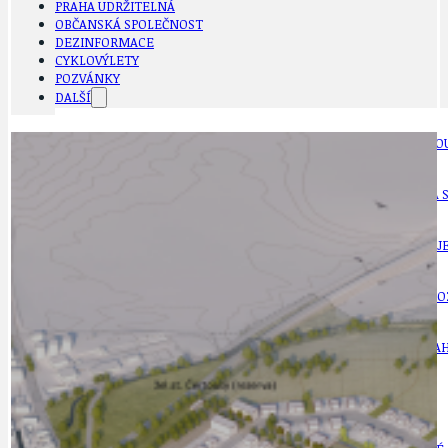
PRAHA UDRŽITELNÁ
OBČANSKÁ SPOLEČNOST
DEZINFORMACE
CYKLOVÝLETY
POZVÁNKY
DALŠÍ
AKTUALITY
JEDNOU VĚTO
BÁSNĚ. FEJETONY. SATIRA
KLÁNOVICKÁ 
CYKLOVÝLETY
KRUHOVÝ OBJE
DATA A VÝROČÍ
KULTURNÍ MO
DEZINFORMACE
NÁDRAŽÍ PRAH
DOBRÉ ZPRÁVY
NÁZOR