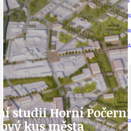
DOPORUČUJEME
NEZAŘAZENÉ
DOPRAVA
OBČANSKÁ SP
GRANTY A DOTACE
OBECNÍ ZPRA
HODKOVSKÁ ULICE
OBRAZEM, ZV
IDEAL LUX
OSOBNOST
PRAHA UDRŽITELNÁ
OBČANSKÁ SPOLEČNOST
DEZINFORMACE
CYKLOVÝLETY
POZVÁNKY
DALŠÍ
í studii Horní Počerni
AKTUALITY
JEDNOU VĚTO
nový kus města