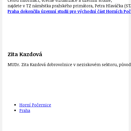
Celou informaci, včetně vizualizace a územní studie,
najdete v TZ náměstka pražského primátora, Petra Hlaváčka (STAN
Praha dokončila územní studii pro východní část Horních Poče
Zita Kazdová
MUDr. Zita Kazdová dobrovolnice v neziskovém sektoru, původn
Horní Počernice
Praha