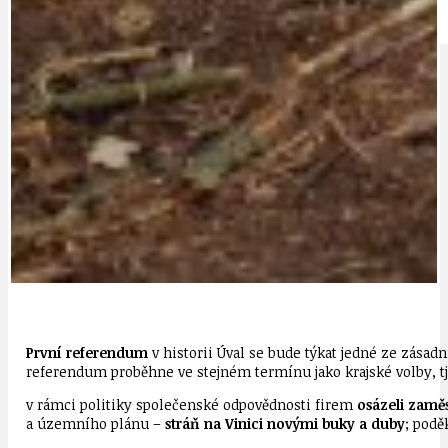
IDEAL LUX
OSOBNOST
První referendum
v historii Úval se bude týkat jedné ze zásadn
referendum proběhne ve stejném termínu jako krajské volby, tj.
v rámci politiky společenské odpovědnosti firem
osázeli zaměs
a územního plánu –
stráň na Vinici novými buky a duby
; pod