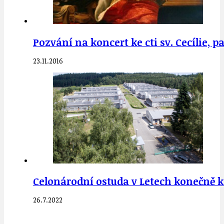
Pozvání na koncert ke cti sv. Cecílie, 
23.11.2016
Celonárodní ostuda v Letech konečně ko
26.7.2022