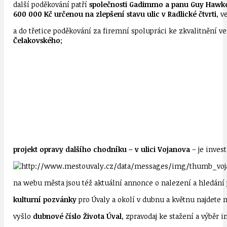
další poděkování patří
společnosti Gadimmo a panu Guy Hawk
600 000 Kč určenou na zlepšení stavu ulic v Radlické čtvrti
, v
a do třetice poděkování za firemní spolupráci ke zkvalitnění v
Čelakovského
;
projekt opravy dalšího chodníku – v ulici Vojanova
– je inves
na webu města jsou též aktuální annonce o nalezení a hledání
kulturní pozvánky
pro Úvaly a okolí v dubnu a květnu najdete
vyšlo
dubnové číslo Života Úval
, zpravodaj ke stažení a výběr