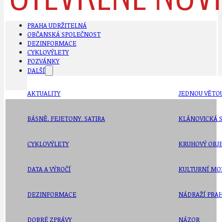
PRAHA UDRŽITELNÁ
OBČANSKÁ SPOLEČNOST
DEZINFORMACE
CYKLOVÝLETY
POZVÁNKY
DALŠÍ
AKTUALITY
JEDNOU VĚTO
BÁSNĚ. FEJETONY. SATIRA
KLÁNOVICKÁ 
CYKLOVÝLETY
KRUHOVÝ OBJE
DATA A VÝROČÍ
KULTURNÍ MO
DEZINFORMACE
NÁDRAŽÍ PRAH
DOBRÉ ZPRÁVY
NÁZOR