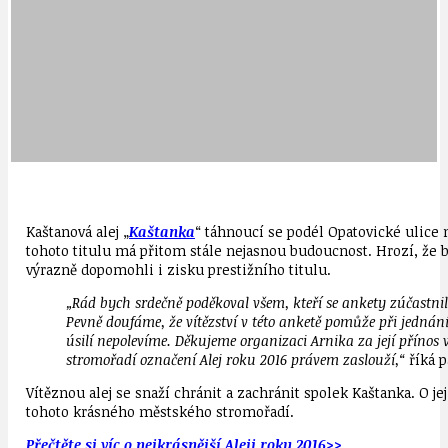
Kaštanová alej „
Kaštanka
“ táhnoucí se podél Opatovické ulice na
tohoto titulu má přitom stále nejasnou budoucnost. Hrozí, že 
výrazně dopomohli i zisku prestižního titulu.
„Rád bych srdečně poděkoval všem, kteří se ankety zúčastnili
Pevně doufáme, že vítězství v této anketě pomůže při jednán
úsilí nepolevíme. Děkujeme organizaci Arnika za její přínos v
stromořadí označení Alej roku 2016 právem zaslouží,“
říká p
Vítěznou alej se snaží chránit a zachránit spolek Kaštanka. O je
tohoto krásného městského stromořadí.
Přečtěte si víc o nejkrásnější Aleji roku 2016>>