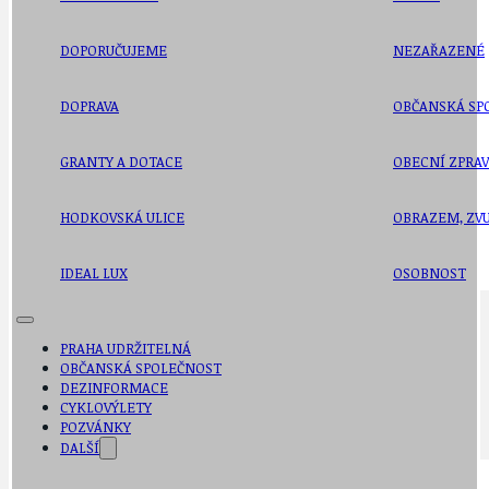
DOPORUČUJEME
NEZAŘAZENÉ
DOPRAVA
OBČANSKÁ SP
GRANTY A DOTACE
OBECNÍ ZPRA
HODKOVSKÁ ULICE
OBRAZEM, ZV
IDEAL LUX
OSOBNOST
PRAHA UDRŽITELNÁ
OBČANSKÁ SPOLEČNOST
DEZINFORMACE
CYKLOVÝLETY
POZVÁNKY
DALŠÍ