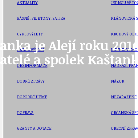
AKTUALITY
JEDNOU VĚTO
BÁSNĚ. FEJETONY. SATIRA
KLÁNOVICKÁ 
CYKLOVÝLETY
KRUHOVÝ OBJE
anka je Alejí roku 2016
DATA A VÝROČÍ
KULTURNÍ MO
vatelé a spolek Kaštan
DEZINFORMACE
NÁDRAŽÍ PRAH
DOBRÉ ZPRÁVY
NÁZOR
DOPORUČUJEME
NEZAŘAZENÉ
DOPRAVA
OBČANSKÁ SP
GRANTY A DOTACE
OBECNÍ ZPRA