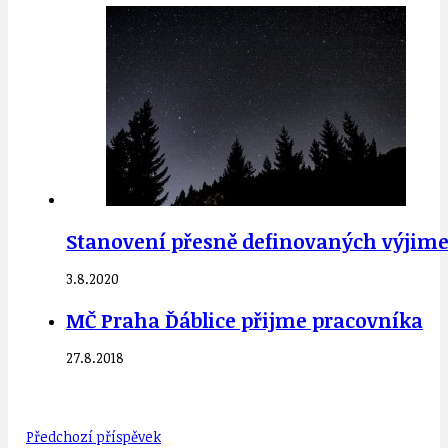
Stanovení přesně definovaných výjimek
3.8.2020
MČ Praha Ďáblice přijme pracovníka
27.8.2018
Předchozí příspěvek