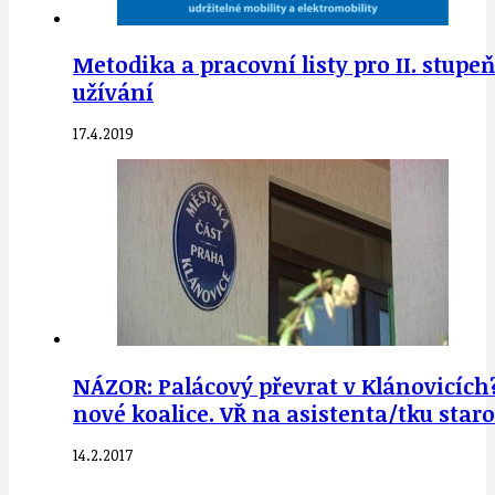
Metodika a pracovní listy pro II. stup
užívání
17.4.2019
NÁZOR: Palácový převrat v Klánovicích
nové koalice. VŘ na asistenta/tku staro
14.2.2017