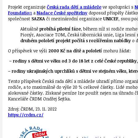
Projekt organizuje
Česká rada dětí a mládeže
ve spolupráci s
N
Foundatio
n
a
Nadace České spořitelny
doposud přispěly částko
společnost
SAZKA
či mezinárodní organizace
UNICEF
, svou po
Aktuálně
probíhá pilotní fáze
, během níž si rodiče mohou
Pionýr, Asociace TOM, Česká tábornická unie, Liga lesní 
druhém pololetí projekt počítá s rozšířením nabídky
o d
O příspěvek ve výši
2000 Kč na dítě a pololetí
mohou žádat:
– rodiny s dětmi ve věku od 3 do 18 let z celé České republiky,
– rodiny ukrajinských uprchlíků s dětmi ve stejném věku, kter
Tento příspěvek Česká rada dětí a mládeže uhradí přímo organiz
rodiče, a to maximálně do výše 20 % celkové částky. Lidé mohou
alokované částky. Získané peníze lze použít nejen na úhradu č
Kanceláře ČRDM Ondřej Šejtka.
Zdroj: ČRDM, 23. 11. 2022
https://crdm.cz/