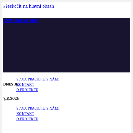
Přeskočit na hlavní obsah
OTEVŘENÉ NOVINY
SPOLUPRACUJTE S NÁMI!
DNES JE
KONTAKT
O PROJEKTU
7.8.2026
SPOLUPRACUJTE S NÁMI!
KONTAKT
O PROJEKTU