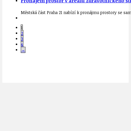
Pronájem prostor v areálu zdravotnického st
Městská část Praha 21 nabízí k pronájmu prostory se s
1
2
3
4
→