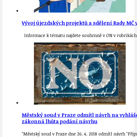
Vývoj újezdských projektů a sdělení Rady MČ 
Informace k tématu najdete souhrnně v ON v rubrikách
Městský soud v Praze odmítl návrh na vyhlá
zákonná lhůta podání návrhu
"Městský soud v Praze dne 26. 4. 2018 odmítl návrh "Př