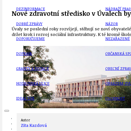
DEZINFORMACE
NÁDRAŽÍ PRAH
Nové zdravotní středisko v Úvalech by
DOBRÉ ZPRÁVY
NÁZOR
Úvaly se poslední roky rozvíjejí, stěhují se noví obyvate
držet krok i rozvoj sociální infrastruktury. K té kromě ško
DOPORUČUJEME
NEZAŘAZENÉ
DOPRAVA
OBČANSKÁ SP
GRANTY A DOTACE
OBECNÍ ZPRA
HODKOVSKÁ ULICE
OBRAZEM, ZV
IDEAL LUX
OSOBNOST
PRAHA UDRŽITELNÁ
Autor
OBČANSKÁ SPOLEČNOST
Zita Kazdová
DEZINFORMACE