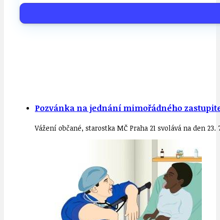
Pozvánka na jednání mimořádného zastupitels
Vážení občané, starostka MČ Praha 21 svolává na den 23.