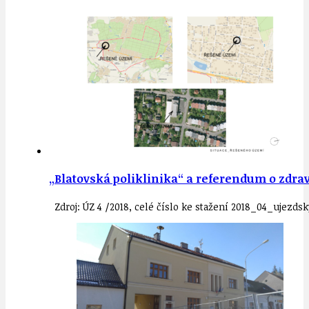
„Blatovská poliklinika“ a referendum o zdr
Zdroj: ÚZ 4 /2018, celé číslo ke stažení 2018_04_ujezds