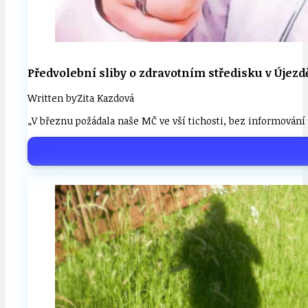
Předvolební sliby o zdravotním středisku v Újez
Written by
Zita Kazdová
„V březnu požádala naše MČ ve vší tichosti, bez informování