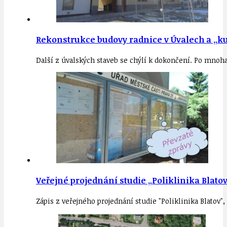
Rekonstrukce budovy radnice v Úvalech a „ku
Další z úvalských staveb se chýlí k dokončení. Po mnoh
Veřejné projednání studie „Poliklinika Blatov
Zápis z veřejného projednání studie "Poliklinika Blatov"