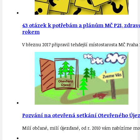
43 otázek k potřebám a plánům MČ P21, zdravot
rokem
V březnu 2017 připravil tehdejší místostarosta MČ Prah
Pozvání na otevřená setkání Otevřeného Úje
Milí občané, milí újezďané, od r. 2010 vám nabízíme m