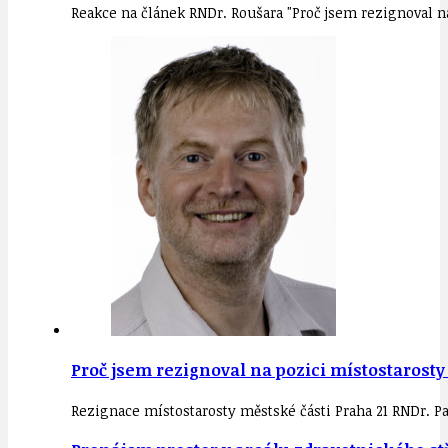
Reakce na článek RNDr. Roušara "Proč jsem rezignoval 
Proč jsem rezignoval na pozici místostarosty
Rezignace místostarosty městské části Praha 21 RNDr. Pav