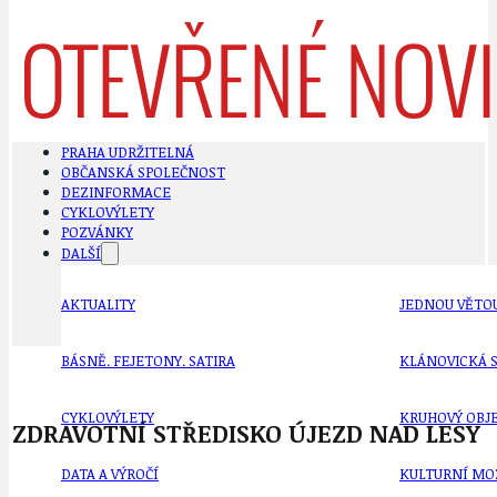
PRAHA UDRŽITELNÁ
OBČANSKÁ SPOLEČNOST
DEZINFORMACE
CYKLOVÝLETY
POZVÁNKY
DALŠÍ
AKTUALITY
JEDNOU VĚTO
BÁSNĚ. FEJETONY. SATIRA
KLÁNOVICKÁ 
CYKLOVÝLETY
KRUHOVÝ OBJE
ZDRAVOTNÍ STŘEDISKO ÚJEZD NAD LESY
DATA A VÝROČÍ
KULTURNÍ MO