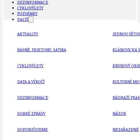
DEZINFORMACE
CYKLOVÝLETY
POZVÁNKY
DALŠÍ
AKTUALITY
JEDNOU VĚTO
BÁSNĚ. FEJETONY. SATIRA
KLÁNOVICKÁ 
CYKLOVÝLETY
KRUHOVÝ OBJE
DATA A VÝROČÍ
KULTURNÍ MO
DEZINFORMACE
NÁDRAŽÍ PRAH
DOBRÉ ZPRÁVY
NÁZOR
DOPORUČUJEME
NEZAŘAZENÉ