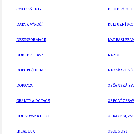
CYKLOVÝLETY
KRUHOVÝ OBJE
DATA A VÝROČÍ
KULTURNÍ MO
DEZINFORMACE
NÁDRAŽÍ PRAH
DOBRÉ ZPRÁVY
NÁZOR
DOPORUČUJEME
NEZAŘAZENÉ
DOPRAVA
OBČANSKÁ SP
GRANTY A DOTACE
OBECNÍ ZPRA
HODKOVSKÁ ULICE
OBRAZEM, ZV
IDEAL LUX
OSOBNOST