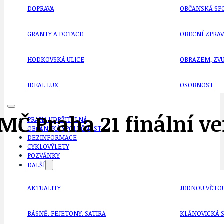
DOPRAVA
OBČANSKÁ SP
GRANTY A DOTACE
OBECNÍ ZPRA
HODKOVSKÁ ULICE
OBRAZEM, ZV
IDEAL LUX
OSOBNOST
 MČ Praha 21 finální ve
PRAHA UDRŽITELNÁ
OBČANSKÁ SPOLEČNOST
DEZINFORMACE
CYKLOVÝLETY
POZVÁNKY
DALŠÍ
AKTUALITY
JEDNOU VĚTO
BÁSNĚ. FEJETONY. SATIRA
KLÁNOVICKÁ 