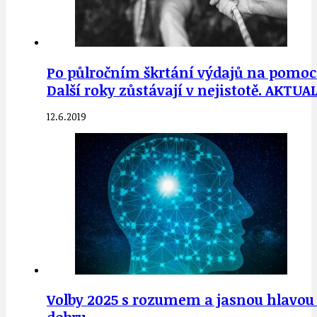
Po půlročním škrtání výdajů na pomoc n
Další roky zůstávají v nejistotě. AKTUA
12.6.2019
Volby 2025 s rozumem a jasnou hlavou 