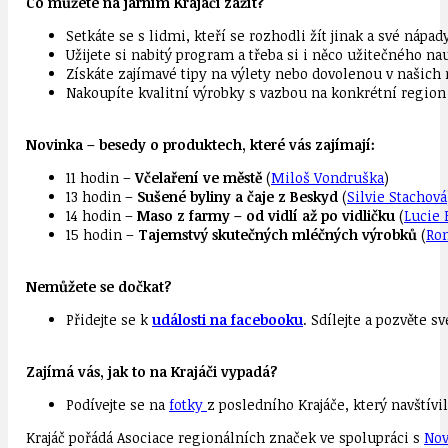
Co můžete na jarním Krajáči zažít?
Setkáte se s lidmi, kteří se rozhodli žít jinak a své nápa
Užijete si nabitý program a třeba si i něco užitečného na
Získáte zajímavé tipy na výlety nebo dovolenou v našich
Nakoupíte kvalitní výrobky s vazbou na konkrétní region
Novinka – besedy o produktech, které vás zajímají:
11 hodin –
Včelaření ve městě
(
Miloš Vondruška
)
13 hodin –
Sušené byliny a čaje z Beskyd
(
Silvie Stachová
14 hodin –
Maso z farmy – od vidlí až po vidličku
(
Lucie 
15 hodin –
Tajemstvý skutečných mléčných výrobků
(
Ro
Nemůžete se dočkat?
Přidejte se k
události na facebooku
. Sdílejte a pozvěte sv
Zajímá vás, jak to na Krajáči vypadá?
Podívejte se na
fotky
z posledního Krajáče, který navštívi
Krajáč pořádá Asociace regionálních značek ve spolupráci s
Nov