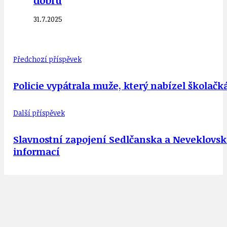
dobru
31.7.2025
Předchozí příspěvek
Policie vypátrala muže, který nabízel školač
Další příspěvek
Slavnostní zapojení Sedlčanska a Neveklovska
informací