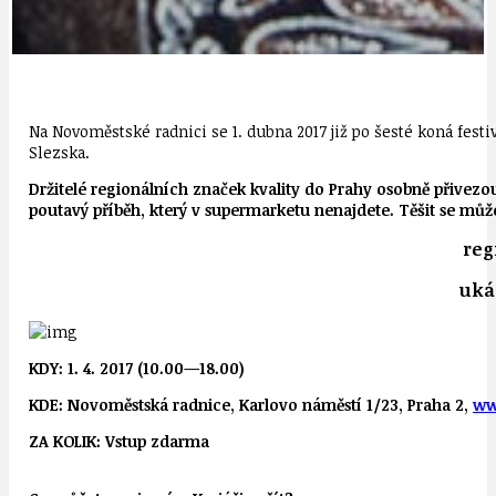
Na Novoměstské radnici se 1. dubna 2017 již po šesté koná fest
Slezska.
Držitelé regionálních značek kvality do Prahy osobně přivezo
poutavý příběh, který v supermarketu nenajdete. Těšit se mů
reg
uká
KDY: 1. 4. 2017 (10.00—18.00)
KDE: Novoměstská radnice, Karlovo náměstí 1/23, Praha 2,
ww
ZA KOLIK: Vstup zdarma