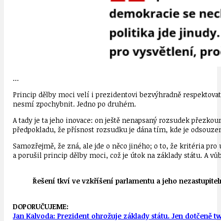
…
Princip dělby moci velí i prezidentovi bezvýhradně respektova
nesmí zpochybnit. Jedno po druhém.
A tady je ta jeho inovace: on ještě nenapsaný rozsudek přezkouma
předpokladu, že přísnost rozsudku je dána tím, kde je odsouze
Samozřejmě, že zná, ale jde o něco jiného; o to, že kritéria pr
a porušil princip dělby moci, což je útok na základy státu. A vů
Řešení tkví ve vzkříšení parlamentu a jeho nezastupite
DOPORUČUJEME:
Jan Kalvoda: Prezident ohrožuje základy státu. Jen dotčeně t