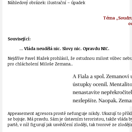
Náhledový obrázek: ilustrační – úpadek
Téma „Soudruh
o
Související:
…
Vláda neudělá nic. Slovy nic. Opravdu NIC.
Nejdříve Pavel Blažek prohlásil, že ostudnou milost vůbec neb
pro chlácholení Miloše Zemana..
Appeasement agresora prostě nefunguje nikdy. Ukazují to příklad
se bojuje. Má pravdu. Sám je ústavním teroristou, takže vláda b
partě, v níž figurují jak usvědčení zloději, tak tvorové ze zlodě