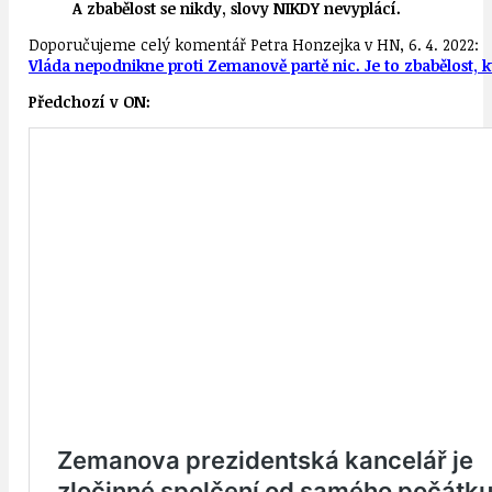
A zbabělost se nikdy, slovy NIKDY nevyplácí.
Doporučujeme celý komentář Petra Honzejka v HN, 6. 4. 2022:
Vláda nepodnikne proti Zemanově partě nic. Je to zbabělost, k
Předchozí v ON: