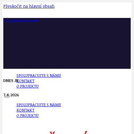
Přeskočit na hlavní obsah
OTEVŘENÉ NOVINY
SPOLUPRACUJTE S NÁMI!
DNES JE
KONTAKT
O PROJEKTU
7.8.2026
SPOLUPRACUJTE S NÁMI!
KONTAKT
O PROJEKTU