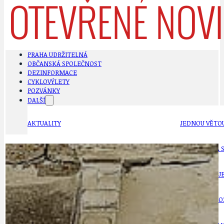
PRAHA UDRŽITELNÁ
OBČANSKÁ SPOLEČNOST
DEZINFORMACE
CYKLOVÝLETY
POZVÁNKY
DALŠÍ
AKTUALITY
JEDNOU VĚTO
BÁSNĚ. FEJETONY. SATIRA
KLÁNOVICKÁ 
CYKLOVÝLETY
KRUHOVÝ OBJE
DATA A VÝROČÍ
KULTURNÍ MO