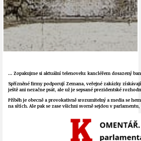
… Zopakujme si aktuální telenovelu: kancléřem dosazený bank
Spřízněné firmy podporují Zemana, veřejné zakázky získávají
ještě ani nezačne psát, ale už je sepsané prezidentské rozhod
Příběh je obecně a provokativně srozumitelný a media se hemží
na sítích. Ale pak se zase všichni svorně sejdou v parlamentu, 