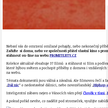
IDEAL LUX
OSOBNOST
Nebaví vás do omrzení omílané pohajdy, nebo nekonečný příbě
Zařiďte si doma, nebo ve společnosti přátel vlastní kino s pr
stáhnout on-line na webu
PROMITEJITY.CZ
Kolekce aktuálně obsahuje 37 filmů a stáhnout si film a podív
které hýbou světem a pochopit příběhy z domova i vzdálených z
na webu.
Témata dokumentů jsou vážná a závažná. Ale filmovou řečí a fan
„
Dál nic
“ o nedostavěné dálnici, nebo novozélandský „
Hiphop-
Inteligentní zábavu nejen o Vánocích vám přejí
Člověk v tísni
,
A pokud pořád nevíte, co nadělit pod stromeček, využijte nabídk