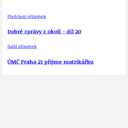
Předchozí příspěvek
Dobré zprávy z okolí – díl 20
Další příspěvek
ÚMČ Praha 21 přijme matrikářku