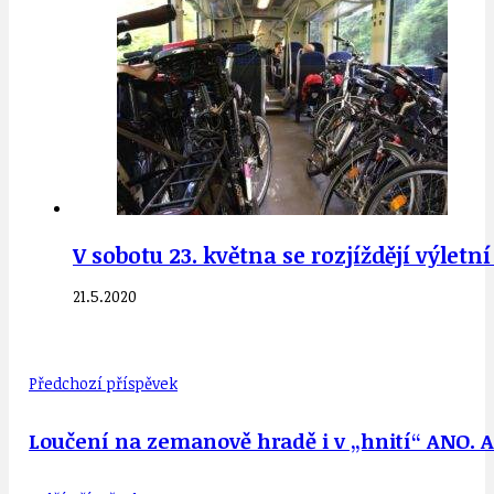
V sobotu 23. května se rozjíždějí výletn
21.5.2020
Předchozí příspěvek
Loučení na zemanově hradě i v „hnití“ ANO.