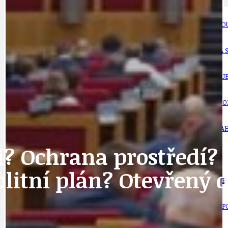
DALŠÍ
AKTUALITY
JEDNOU VĚTO
BÁSNĚ. FEJETONY. SATIRA
KLÁNOVICKÁ 
CYKLOVÝLETY
KRUHOVÝ OBJE
DATA A VÝROČÍ
KULTURNÍ MO
DEZINFORMACE
NÁDRAŽÍ PRAH
i? Ochrana prostředí?
DOBRÉ ZPRÁVY
NÁZOR
litní plán? Otevřený 
DOPORUČUJEME
NEZAŘAZENÉ
DOPRAVA
OBČANSKÁ SP