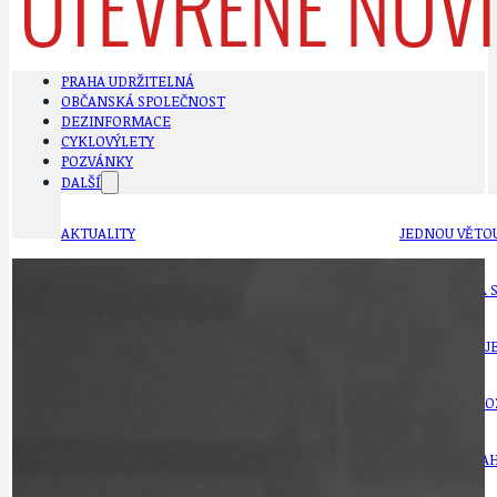
PRAHA UDRŽITELNÁ
OBČANSKÁ SPOLEČNOST
DEZINFORMACE
CYKLOVÝLETY
POZVÁNKY
DALŠÍ
AKTUALITY
JEDNOU VĚTO
BÁSNĚ. FEJETONY. SATIRA
KLÁNOVICKÁ 
CYKLOVÝLETY
KRUHOVÝ OBJE
DATA A VÝROČÍ
KULTURNÍ MO
DEZINFORMACE
NÁDRAŽÍ PRAH