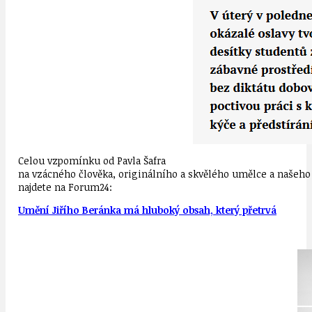
Celou vzpomínku od Pavla Šafra
na vzácného člověka, originálního a skvělého umělce a našeho
najdete na Forum24:
Umění Jiřího Beránka má hluboký obsah, který přetrvá