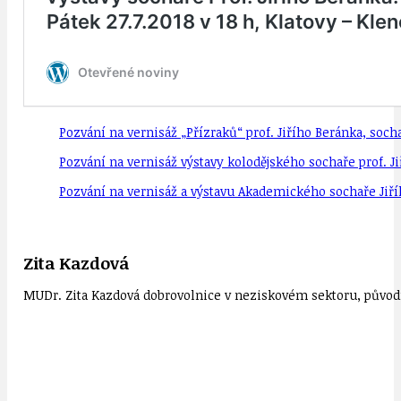
Pozvání na vernisáž „Přízraků“ prof. Jiřího Beránka, socha
Pozvání na vernisáž výstavy kolodějského sochaře prof. Jiř
Pozvání na vernisáž a výstavu Akademického sochaře Jiříh
Zita Kazdová
MUDr. Zita Kazdová dobrovolnice v neziskovém sektoru, původn