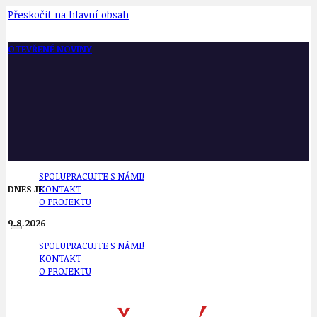
Přeskočit na hlavní obsah
OTEVŘENÉ NOVINY
SPOLUPRACUJTE S NÁMI!
DNES JE
KONTAKT
O PROJEKTU
9.8.2026
SPOLUPRACUJTE S NÁMI!
KONTAKT
O PROJEKTU