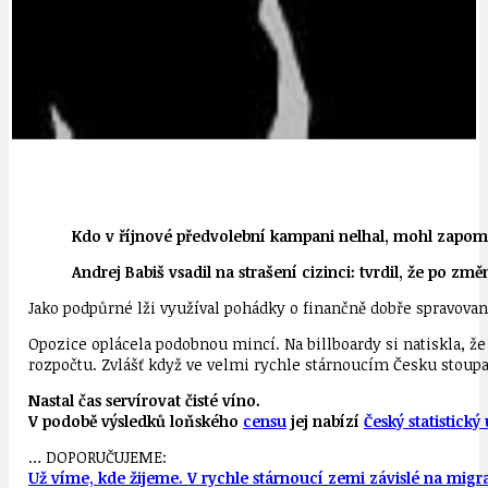
Kdo v říjnové předvolební kampani nelhal, mohl zapom
Andrej Babiš vsadil na strašení cizinci: tvrdil, že po z
Jako podpůrné lži využíval pohádky o finančně dobře spravova
Opozice oplácela podobnou mincí. Na billboardy si natiskla, 
rozpočtu. Zvlášť když ve velmi rychle stárnoucím Česku stoupaj
Nastal čas servírovat čisté víno.
V podobě výsledků loňského
censu
jej nabízí
Český statistický
… DOPORUČUJEME:
Už víme, kde žijeme. V rychle stárnoucí zemi závislé na migr