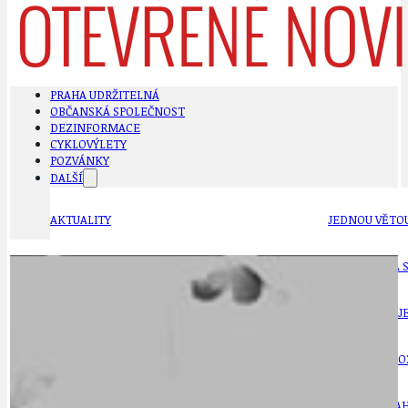
PRAHA UDRŽITELNÁ
OBČANSKÁ SPOLEČNOST
DEZINFORMACE
CYKLOVÝLETY
POZVÁNKY
DALŠÍ
AKTUALITY
JEDNOU VĚTO
BÁSNĚ. FEJETONY. SATIRA
KLÁNOVICKÁ 
CYKLOVÝLETY
KRUHOVÝ OBJE
DATA A VÝROČÍ
KULTURNÍ MO
DEZINFORMACE
NÁDRAŽÍ PRAH