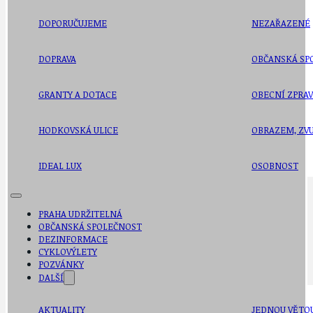
DOPORUČUJEME
NEZAŘAZENÉ
DOPRAVA
OBČANSKÁ SP
GRANTY A DOTACE
OBECNÍ ZPRA
HODKOVSKÁ ULICE
OBRAZEM, ZV
IDEAL LUX
OSOBNOST
PRAHA UDRŽITELNÁ
OBČANSKÁ SPOLEČNOST
DEZINFORMACE
CYKLOVÝLETY
POZVÁNKY
DALŠÍ
AKTUALITY
JEDNOU VĚTO