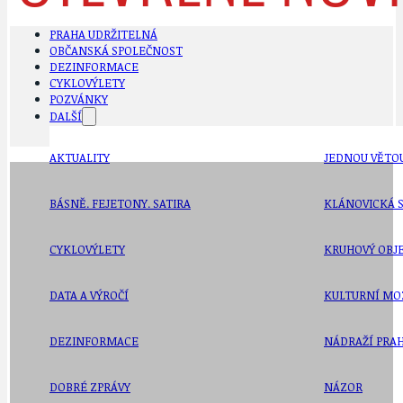
PRAHA UDRŽITELNÁ
OBČANSKÁ SPOLEČNOST
DEZINFORMACE
CYKLOVÝLETY
POZVÁNKY
DALŠÍ
AKTUALITY
JEDNOU VĚTO
BÁSNĚ. FEJETONY. SATIRA
KLÁNOVICKÁ 
CYKLOVÝLETY
KRUHOVÝ OBJE
DATA A VÝROČÍ
KULTURNÍ MO
DEZINFORMACE
NÁDRAŽÍ PRAH
DOBRÉ ZPRÁVY
NÁZOR