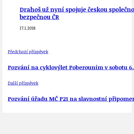
Drahoš už nyní spojuje českou společn
bezpečnou ČR
17.1.2018
Předchozí příspěvek
Pozvání na cyklovýlet Poberouním v sobotu 6.
Další příspěvek
Pozvání úřadu MČ P21 na slavnostní připomen