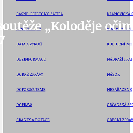
BÁSNĚ. FEJETONY. SATIRA
KLÁNOVICKÁ 
soutěže „Koloděje očim
CYKLOVÝLETY
KRUHOVÝ OBJE
7
DATA A VÝROČÍ
KULTURNÍ MO
DEZINFORMACE
NÁDRAŽÍ PRAH
DOBRÉ ZPRÁVY
NÁZOR
DOPORUČUJEME
NEZAŘAZENÉ
DOPRAVA
OBČANSKÁ SP
GRANTY A DOTACE
OBECNÍ ZPRA