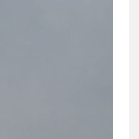
UDRŽITELNOST
ÚJEZDSKÉ JEDNOSMĚRKY
ÚJEZDSKÝ ZPRAVODAJ
ÚVALSKÉ KOUPALIŠTĚ