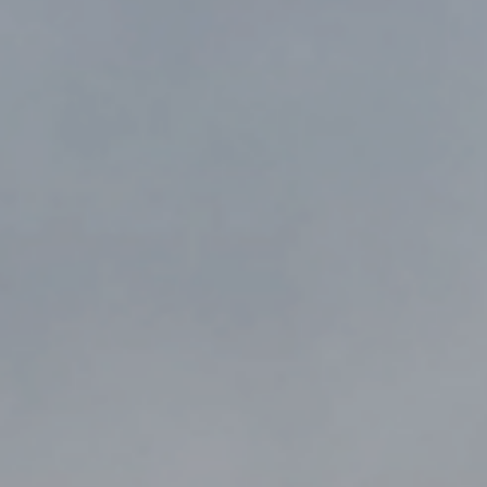
ZD V KOLODĚJÍCH
POZVÁNKY
ZAIKA
PRAHA UDRŽITELNÁ
A - KLÁNOVICE A PARKOVÁNÍ
PRAŽSKÉ STAVEBNÍ PŘEDPISY
PŘELOŽKA I/12 A STAVBA 511