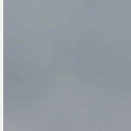
CYKLOVÝLETY
KRUHOVÝ OBJE
DATA A VÝROČÍ
KULTURNÍ MO
DEZINFORMACE
NÁDRAŽÍ PRAH
DOBRÉ ZPRÁVY
NÁZOR