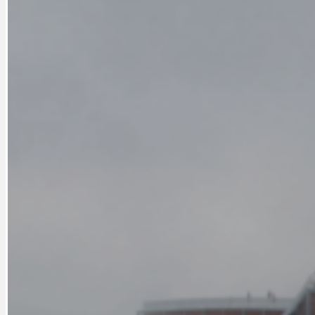
DOPORUČUJEME
NEZAŘAZENÉ
DOPRAVA
OBČANSKÁ SP
GRANTY A DOTACE
OBECNÍ ZPRA
HODKOVSKÁ ULICE
OBRAZEM, ZV