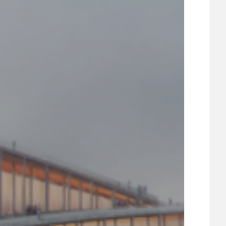
21
ÚZEMNÍ A STRATEGICKÝ PLÁN
VEŘEJNÉ ZAKÁZKY, VOLNÁ PRACOVNÍ MÍSTA
ZDRAVOTNÍ STŘEDISKO ÚJEZD NAD LESY
ŽIVOT KOLEM NÁS