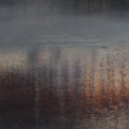
ZD V KOLODĚJÍCH
POZVÁNKY
ZAIKA
PRAHA UDRŽITELNÁ
A - KLÁNOVICE A PARKOVÁNÍ
PRAŽSKÉ STAVEBNÍ PŘEDPISY
PŘELOŽKA I/12 A STAVBA 511