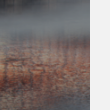
UDRŽITELNOST
ÚJEZDSKÉ JEDNOSMĚRKY
ÚJEZDSKÝ ZPRAVODAJ
ÚVALSKÉ KOUPALIŠTĚ