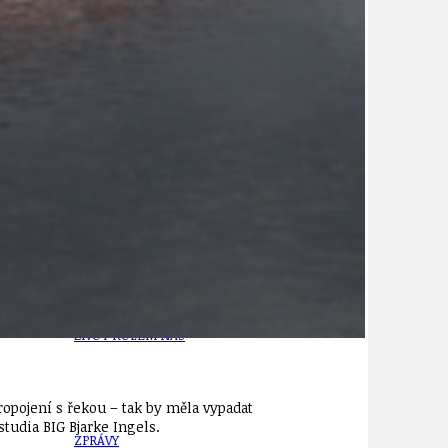
21
ÚZEMNÍ A STRATEGICKÝ PLÁN
VEŘEJNÉ ZAKÁZKY, VOLNÁ PRACOVNÍ MÍSTA
ZDRAVOTNÍ STŘEDISKO ÚJEZD NAD LESY
ŽIVOT KOLEM NÁS
opojení s řekou – tak by měla vypadat
tudia BIG Bjarke Ingels.
ZPRÁVY