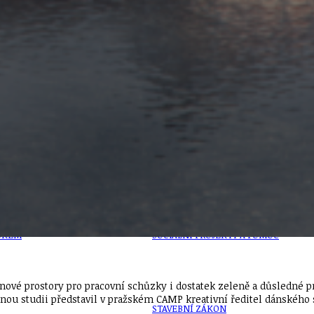
PŘEVZATÉ ZPRÁVY Z ÚŘADU MČ PRAHA 
OLEČNOST
SKAUTSKÁ KLUBOVNA
VODAJE
ŠKOLY A ŠKOLSTVÍ
UKEM
SOCIÁLNÍ PROJEKTY A POMOC
nové prostory pro pracovní schůzky i dostatek zeleně a důsledné pr
nou studii představil v pražském CAMP kreativní ředitel dánského s
STAVEBNÍ ZÁKON