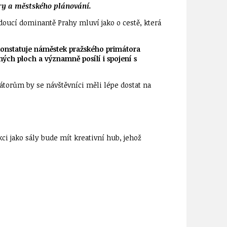
ry a městského plánování.
udoucí dominantě Prahy mluví jako o cestě, která
“ konstatuje náměstek pražského primátora
ých ploch a významně posílí i spojení s
átorům by se návštěvníci měli lépe dostat na
i jako sály bude mít kreativní hub, jehož