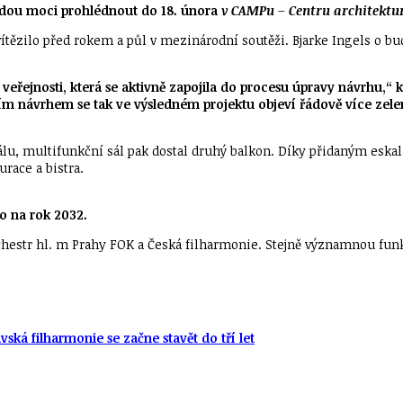
budou moci prohlédnout do 18. února
v CAMP
u
– Centru architektu
vítězilo před rokem a půl v mezinárodní soutěži. Bjarke Ingels o b
í veřejnosti, která se aktivně zapojila do procesu úpravy návrhu,
m návrhem se tak ve výsledném projektu objeví řádově více zelen
álu, multifunkční sál pak dostal druhý balkon. Díky přidaným eskal
race a bistra.
no na rok 2032.
hestr hl. m Prahy FOK a Česká filharmonie. Stejně významnou funkc
ská filharmonie se začne stavět do tří let