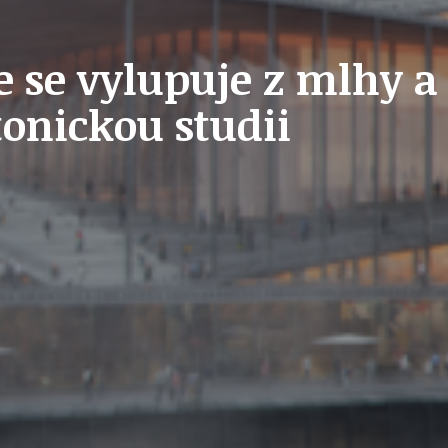
STAVEBNÍ ZÁKON
e se vylupuje z mlhy 
onickou studii
U
PETICE, VÝZVY, HLASOVÁNÍ, SOUTĚŽE
SPOJKA
POLITIKA