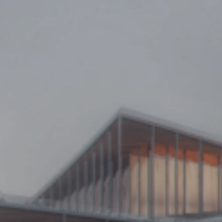
PŘEVZATÉ ZPRÁVY Z ÚŘADU MČ PRAHA 
OLEČNOST
SKAUTSKÁ KLUBOVNA
VODAJE
ŠKOLY A ŠKOLSTVÍ
UKEM
SOCIÁLNÍ PROJEKTY A POMOC