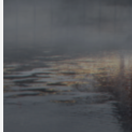
CYKLOVÝLETY
KRUHOVÝ OBJE
DATA A VÝROČÍ
KULTURNÍ MO
DEZINFORMACE
NÁDRAŽÍ PRAH
DOBRÉ ZPRÁVY
NÁZOR