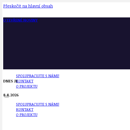
Přeskočit na hlavní obsah
OTEVŘENÉ NOVINY
SPOLUPRACUJTE S NÁMI!
DNES JE
KONTAKT
O PROJEKTU
8.8.2026
SPOLUPRACUJTE S NÁMI!
KONTAKT
O PROJEKTU