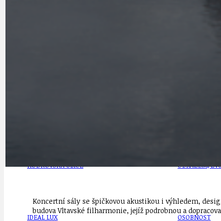
DOPORUČUJEME
NEZAŘAZENÉ
DOPRAVA
OBČANSKÁ SP
GRANTY A DOTACE
OBECNÍ ZPRA
HODKOVSKÁ ULICE
OBRAZEM, ZV
Koncertní sály se špičkovou akustikou i výhledem, desig
budova Vltavské filharmonie, jejíž podrobnou a dopracova
IDEAL LUX
OSOBNOST