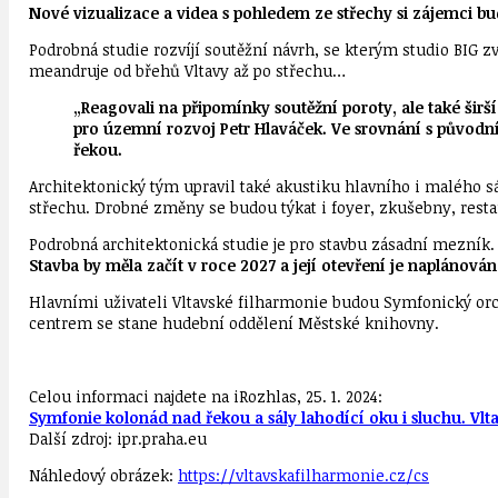
Nové vizualizace a videa s pohledem ze střechy si zájemci 
Podrobná studie rozvíjí soutěžní návrh, se kterým studio BIG z
meandruje od břehů Vltavy až po střechu…
„Reagovali na připomínky soutěžní poroty, ale také širš
pro územní rozvoj Petr Hlaváček. Ve srovnání s původní
řekou.
Architektonický tým upravil také akustiku hlavního i malého s
střechu. Drobné změny se budou týkat i foyer, zkušebny, restau
Podrobná architektonická studie je pro stavbu zásadní mezník.
Stavba by měla začít v roce 2027 a její otevření je naplánová
Hlavními uživateli Vltavské filharmonie budou Symfonický orc
centrem se stane hudební oddělení Městské knihovny.
Celou informaci najdete na iRozhlas, 25. 1. 2024:
Symfonie kolonád nad řekou a sály lahodící oku i sluchu. Vltav
Další zdroj:
ipr.praha.eu
Náhledový obrázek:
https://vltavskafilharmonie.cz/cs