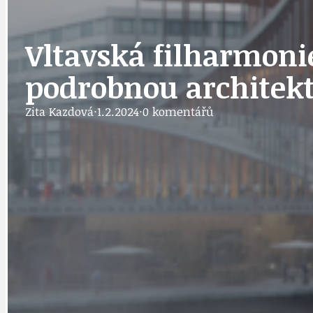
IDEAL LUX
OSOBNOST
Vltavská filharmoni
podrobnou architekt
PRAHA UDRŽITELNÁ
OBČANSKÁ SPOLEČNOST
DEZINFORMACE
Zita Kazdová
·
1.2.2024
·
0 komentářů
CYKLOVÝLETY
POZVÁNKY
DALŠÍ
AKTUALITY
JEDNOU VĚTO
BÁSNĚ. FEJETONY. SATIRA
KLÁNOVICKÁ 