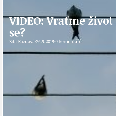
IDEAL LUX
OSOBNOST
VIDEO: Vraťme život 
se?
PRAHA UDRŽITELNÁ
OBČANSKÁ SPOLEČNOST
DEZINFORMACE
Zita Kazdová
·
26.9.2019
·
0 komentářů
CYKLOVÝLETY
POZVÁNKY
DALŠÍ
AKTUALITY
JEDNOU VĚTO
BÁSNĚ. FEJETONY. SATIRA
KLÁNOVICKÁ 