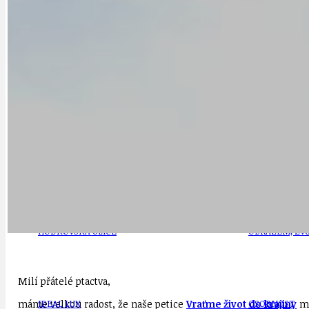
DOPORUČUJEME
NEZAŘAZENÉ
DOPRAVA
OBČANSKÁ SP
GRANTY A DOTACE
OBECNÍ ZPRA
HODKOVSKÁ ULICE
OBRAZEM, ZV
Milí přátelé ptactva,
máme velkou radost, že naše petice
Vraťme život do krajiny
má
IDEAL LUX
OSOBNOST