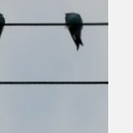
UDRŽITELNOST
ÚJEZDSKÉ JEDNOSMĚRKY
ÚJEZDSKÝ ZPRAVODAJ
ÚVALSKÉ KOUPALIŠTĚ