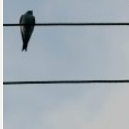
CYKLOVÝLETY
KRUHOVÝ OBJE
DATA A VÝROČÍ
KULTURNÍ MO
DEZINFORMACE
NÁDRAŽÍ PRAH
DOBRÉ ZPRÁVY
NÁZOR