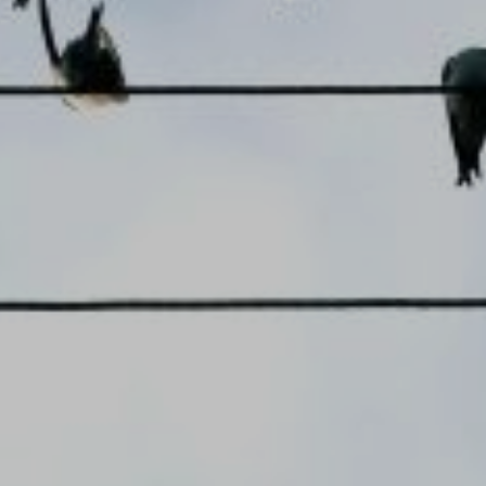
ZD V KOLODĚJÍCH
POZVÁNKY
ZAIKA
PRAHA UDRŽITELNÁ
A - KLÁNOVICE A PARKOVÁNÍ
PRAŽSKÉ STAVEBNÍ PŘEDPISY
PŘELOŽKA I/12 A STAVBA 511