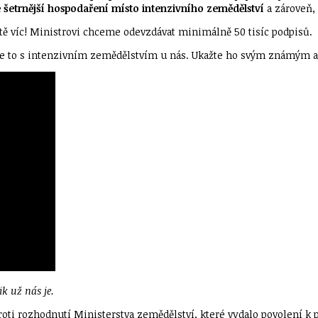
šetrnější hospodaření místo intenzivního zemědělství
a zároveň, 
ě víc! Ministrovi chceme odevzdávat minimálně 50 tisíc podpisů.
k je to s intenzivním zemědělstvím u nás. Ukažte ho svým známým a 
ik už nás je.
proti rozhodnutí Ministerstva zemědělství, které vydalo povolení 