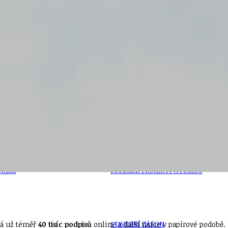
PŘEVZATÉ ZPRÁVY Z ÚŘADU MČ PRAHA 
OLEČNOST
SKAUTSKÁ KLUBOVNA
VODAJE
ŠKOLY A ŠKOLSTVÍ
UKEM
SOCIÁLNÍ PROJEKTY A POMOC
 už téměř
40 tisíc podpisů
online a další tisíce v papírové podobě.
STAVEBNÍ ZÁKON