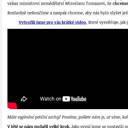
vzkaz ministrovi zemědělství Miroslavu Tomanovi, že
chceme 
Rozhodně nekončíme a naopak chceme, aby nás bylo slyšet ješt
Vytvořili jsme pro vás krátké video
,
které vysvětluje, ja
Máte vyplněné petiční archy? Prosíme, pošlete nám je, ať víme, kol
V létě se nám podařil velký krok.
Jako první jsme se postavili 