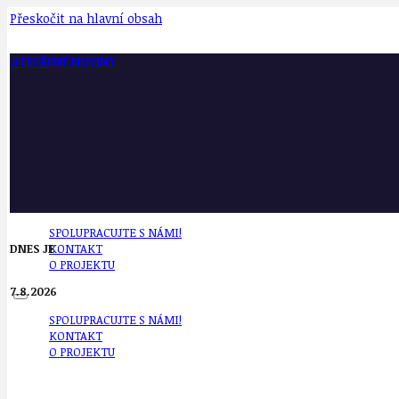
Přeskočit na hlavní obsah
OTEVŘENÉ NOVINY
SPOLUPRACUJTE S NÁMI!
DNES JE
KONTAKT
O PROJEKTU
7.8.2026
SPOLUPRACUJTE S NÁMI!
KONTAKT
O PROJEKTU