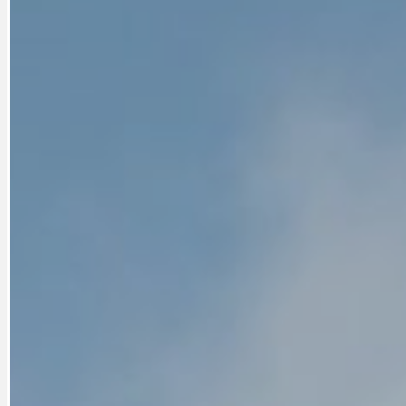
CYKLOVÝLETY
KRUHOVÝ OBJE
DATA A VÝROČÍ
KULTURNÍ MO
DEZINFORMACE
NÁDRAŽÍ PRAH
DOBRÉ ZPRÁVY
NÁZOR