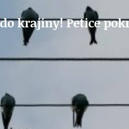
STAVEBNÍ ZÁKON
do krajiny! Petice pokr
U
PETICE, VÝZVY, HLASOVÁNÍ, SOUTĚŽE
SPOJKA
POLITIKA