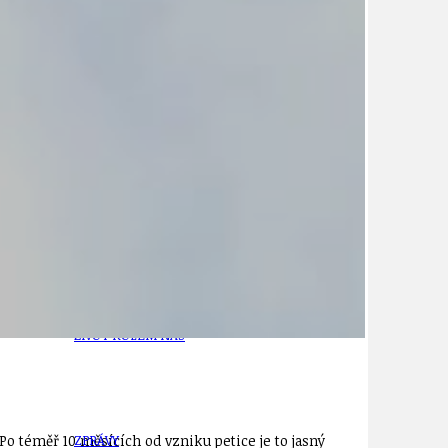
21
ÚZEMNÍ A STRATEGICKÝ PLÁN
VEŘEJNÉ ZAKÁZKY, VOLNÁ PRACOVNÍ MÍSTA
ZDRAVOTNÍ STŘEDISKO ÚJEZD NAD LESY
ŽIVOT KOLEM NÁS
 Po téměř 10 měsících od vzniku petice je to jasný
ZPRÁVY