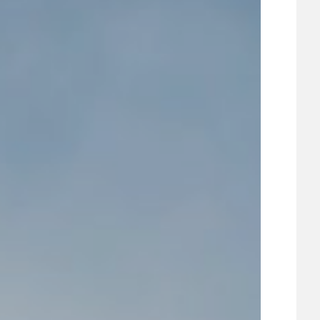
UDRŽITELNOST
ÚJEZDSKÉ JEDNOSMĚRKY
ÚJEZDSKÝ ZPRAVODAJ
ÚVALSKÉ KOUPALIŠTĚ