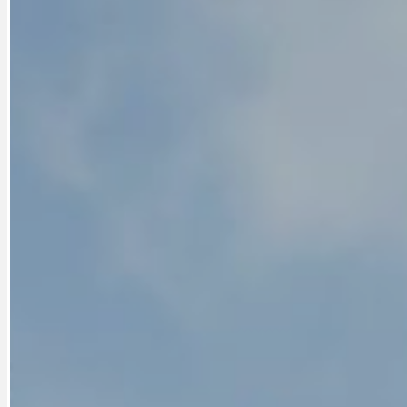
DOPORUČUJEME
NEZAŘAZENÉ
DOPRAVA
OBČANSKÁ SP
GRANTY A DOTACE
OBECNÍ ZPRA
HODKOVSKÁ ULICE
OBRAZEM, ZV