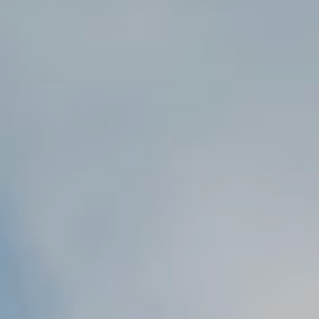
PŘEVZATÉ ZPRÁVY Z ÚŘADU MČ PRAHA 
OLEČNOST
SKAUTSKÁ KLUBOVNA
VODAJE
ŠKOLY A ŠKOLSTVÍ
UKEM
SOCIÁLNÍ PROJEKTY A POMOC