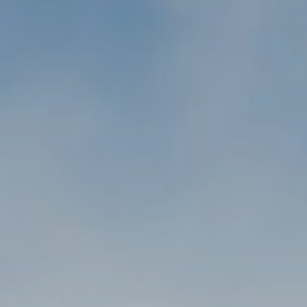
ZD V KOLODĚJÍCH
POZVÁNKY
ZAIKA
PRAHA UDRŽITELNÁ
A - KLÁNOVICE A PARKOVÁNÍ
PRAŽSKÉ STAVEBNÍ PŘEDPISY
PŘELOŽKA I/12 A STAVBA 511