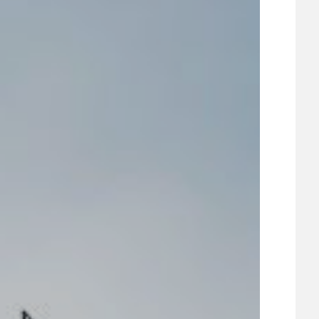
21
ÚZEMNÍ A STRATEGICKÝ PLÁN
VEŘEJNÉ ZAKÁZKY, VOLNÁ PRACOVNÍ MÍSTA
ZDRAVOTNÍ STŘEDISKO ÚJEZD NAD LESY
ŽIVOT KOLEM NÁS