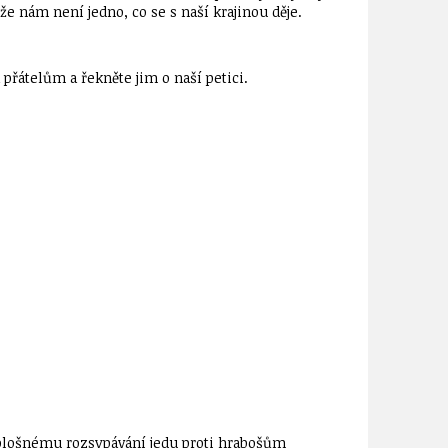
že nám není jedno, co se s naší krajinou děje.
přátelům a řekněte jim o naší petici.
k plošnému rozsypávání jedu proti hrabošům