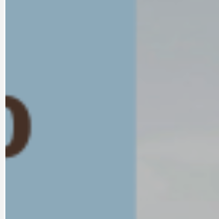
CYKLOVÝLETY
KRUHOVÝ OBJE
DATA A VÝROČÍ
KULTURNÍ MO
DEZINFORMACE
NÁDRAŽÍ PRAH
DOBRÉ ZPRÁVY
NÁZOR
DOPORUČUJEME
NEZAŘAZENÉ