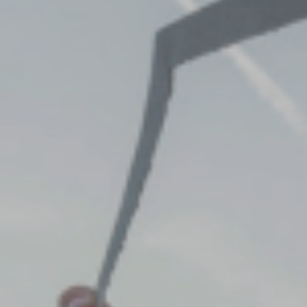
ZD V KOLODĚJÍCH
POZVÁNKY
ZAIKA
PRAHA UDRŽITELNÁ
A - KLÁNOVICE A PARKOVÁNÍ
PRAŽSKÉ STAVEBNÍ PŘEDPISY
PŘELOŽKA I/12 A STAVBA 511
PŘEVZATÉ ZPRÁVY Z ÚŘADU MČ PRAHA 