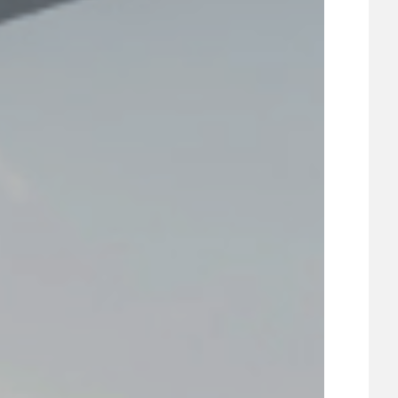
UDRŽITELNOST
ÚJEZDSKÉ JEDNOSMĚRKY
ÚJEZDSKÝ ZPRAVODAJ
ÚVALSKÉ KOUPALIŠTĚ
21
ÚZEMNÍ A STRATEGICKÝ PLÁN