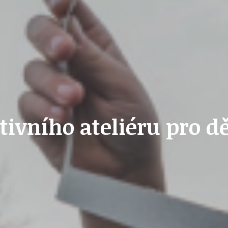
OLEČNOST
SKAUTSKÁ KLUBOVNA
VODAJE
ŠKOLY A ŠKOLSTVÍ
ivního ateliéru pro d
UKEM
SOCIÁLNÍ PROJEKTY A POMOC
STAVEBNÍ ZÁKON