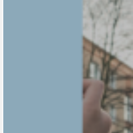
PRAHA UDRŽITELNÁ
OBČANSKÁ SPOLEČNOST
DEZINFORMACE
CYKLOVÝLETY
POZVÁNKY
DALŠÍ
AKTUALITY
JEDNOU VĚTO
BÁSNĚ. FEJETONY. SATIRA
KLÁNOVICKÁ 
CYKLOVÝLETY
KRUHOVÝ OBJE