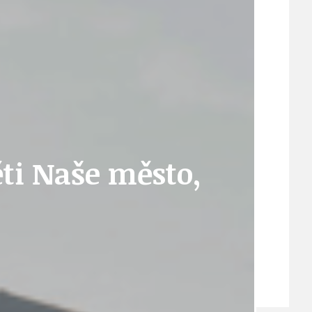
VEŘEJNÉ ZAKÁZKY, VOLNÁ PRACOVNÍ MÍSTA
ZDRAVOTNÍ STŘEDISKO ÚJEZD NAD LESY
ěti Naše město,
ŽIVOT KOLEM NÁS
ZPRÁVY