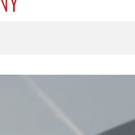
U
PETICE, VÝZVY, HLASOVÁNÍ, SOUTĚŽE
SPOJKA
POLITIKA