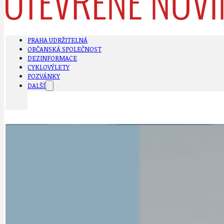
PRAHA UDRŽITELNÁ
OBČANSKÁ SPOLEČNOST
DEZINFORMACE
CYKLOVÝLETY
POZVÁNKY
DALŠÍ
AKTUALITY
JEDNOU VĚTO
BÁSNĚ. FEJETONY. SATIRA
KLÁNOVICKÁ 