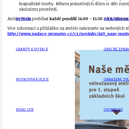
krajinářské tvorby. Během jednotlivých dílen si děti rozv
okolnímu prostředí.
Ateliér bude probíhat
každé pondělí 14:00 – 15:30 od 6. března 
DOPRAVA
OBČANSKÁ SP
Více informací a přihlášku na ateliér naleznete na webových s
http://www.nadace-promeny.cz/cz/novinky/449_nase-mesto-o
GRANTY A DOTACE
OBECNÍ ZPRA
HODKOVSKÁ ULICE
OBRAZEM, ZV
IDEAL LUX
OSOBNOST