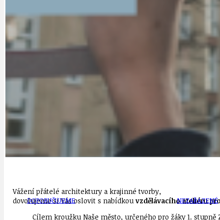
DATA A VÝROČÍ
KULTURNÍ MO
DEZINFORMACE
NÁDRAŽÍ PRAH
DOBRÉ ZPRÁVY
NÁZOR
Vážení přátelé architektury a krajinné tvorby,
dovolujeme si Vás oslovit s nabídkou
vzdělávacího ateliéru pr
DOPORUČUJEME
NEZAŘAZENÉ
Cílem kroužku Naše město, určeného pro žáky 1. stupně ZŠ