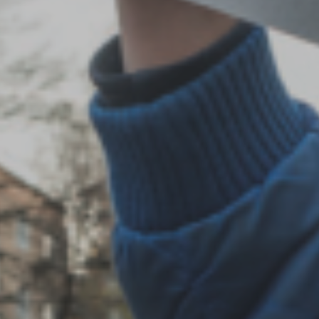
U
PETICE, VÝZVY, HLASOVÁNÍ, SOUTĚŽE
SPOJKA
POLITIKA
ZD V KOLODĚJÍCH
POZVÁNKY