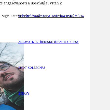
ské angažovanosti a upevňují si vztah k
ou Mgr. Kateřina Švejdová a MgA. Martin Hrubý.
VEŘEJNÉ ZAKÁZKY, VOLNÁ PRACOVNÍ MÍSTA
ZDRAVOTNÍ STŘEDISKO ÚJEZD NAD LESY
ŽIVOT KOLEM NÁS
ZPRÁVY