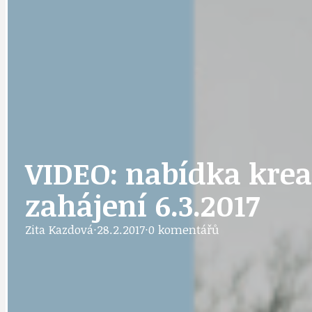
DOPRAVA
OBČANSKÁ SP
GRANTY A DOTACE
OBECNÍ ZPRA
VIDEO: nabídka kreat
zahájení 6.3.2017
HODKOVSKÁ ULICE
OBRAZEM, ZV
Zita Kazdová
·
28.2.2017
·
0 komentářů
IDEAL LUX
OSOBNOST