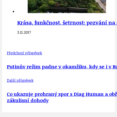
Krása, funkčnost, šetrnost: pozvání na 
3.11.2017
Předchozí příspěvek
Putinův režim padne v okamžiku, kdy se i v 
Další příspěvek
Co ukazuje prohraný spor s Diag Human a obří 
zákulisní dohody