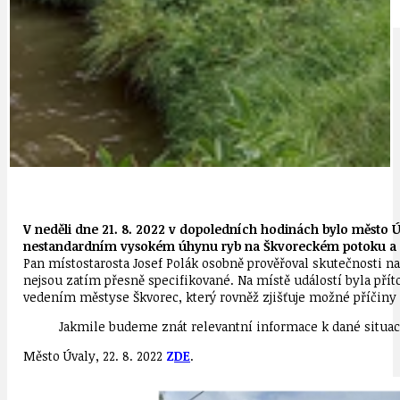
IDEAL LUX
OSOBNOST
V neděli dne 21. 8. 2022 v dopoledních hodinách bylo město
nestandardním vysokém úhynu ryb na Škvoreckém potoku a 
Pan místostarosta Josef Polák osobně prověřoval skutečnosti n
nejsou zatím přesně specifikované. Na místě událostí byla přít
vedením městyse Škvorec, který rovněž zjišťuje možné příčiny 
Jakmile budeme znát relevantní informace k dané situac
Město Úvaly, 22. 8. 2022
Z
D
E
.