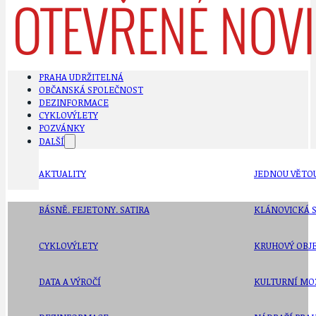
PRAHA UDRŽITELNÁ
OBČANSKÁ SPOLEČNOST
DEZINFORMACE
CYKLOVÝLETY
POZVÁNKY
DALŠÍ
AKTUALITY
JEDNOU VĚTO
BÁSNĚ. FEJETONY. SATIRA
KLÁNOVICKÁ 
CYKLOVÝLETY
KRUHOVÝ OBJE
DATA A VÝROČÍ
KULTURNÍ MO