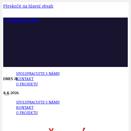
Přeskočit na hlavní obsah
OTEVŘENÉ NOVINY
SPOLUPRACUJTE S NÁMI!
DNES JE
KONTAKT
O PROJEKTU
8.8.2026
SPOLUPRACUJTE S NÁMI!
KONTAKT
O PROJEKTU