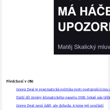
Předchozí v ON:
Green Deal je pragmatická politika proti postupujícícmu 
Další díl zprávy klimatického panelu OSN: čekají nás tě
Green Deal není úděl, ale dohoda. A jsme její součástí