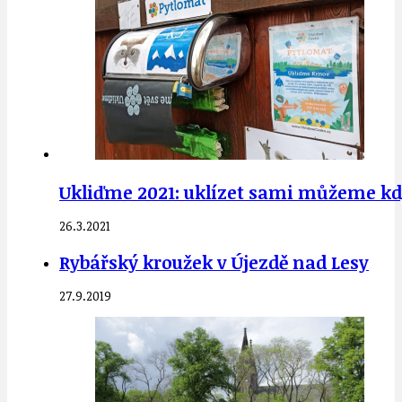
Ukliďme 2021: uklízet sami můžeme kdy
26.3.2021
Rybářský kroužek v Újezdě nad Lesy
27.9.2019