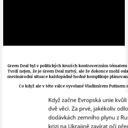
Green Deal byl v politických kruzích kontroverzním t
é
matem
Tvrdí nejen, že je Green Deal mrtvý, ale že dokonce mohl osla
mezinárodní situace každopádně hodně komplikuje plánovan
Co když ale v t
é
to válce vyvolan
é
Vladimí
rem Putinem 