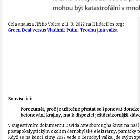
Celá analáza Jiřího Voltra z 11. 3. 2022 na HlídacíPes.org:
Green Deal versus Vladimir Putin. Trochu jiná válka
Související:
Porozumět, proč je užitečné přestat se šponovat doneko
betonování krajiny, má k dispozici ještě názornější důvo
V sugestivním dokumentu Davida Attenborougha Život na naší p
postapokalyptickým okolím černobylské elektrárny, památky tech
Když se na konci zimy 2022 vede o Černobyl válka, jde svým z