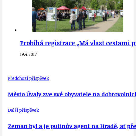
Probíhá registrace „Má vlast cestami pr
19.4.2017
Předchozí příspěvek
Město Úvaly zve své obyvatele na dobrovolnic
Další příspěvek
Zeman byl a je putinův agent na Hradě, ať př