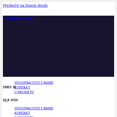
Přeskočit na hlavní obsah
OTEVŘENÉ NOVINY
SPOLUPRACUJTE S NÁMI!
DNES JE
KONTAKT
O PROJEKTU
10.8.2026
SPOLUPRACUJTE S NÁMI!
KONTAKT