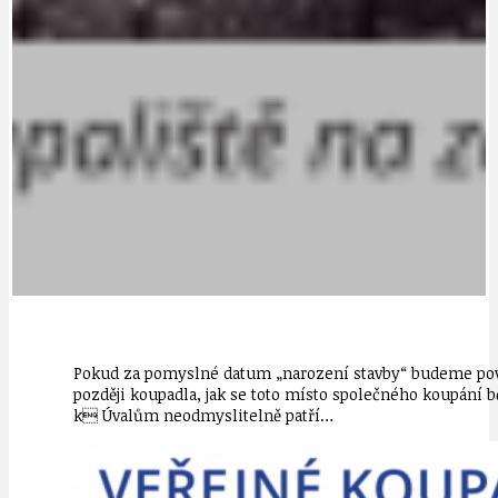
Pokud za pomyslné datum „narození stavby“ budeme považo
později koupadla, jak se toto místo společného koupání b
k Úvalům neodmyslitelně patří…