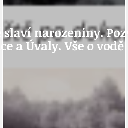
 slaví narozeniny. Po
ce a Úvaly. Vše o vodě