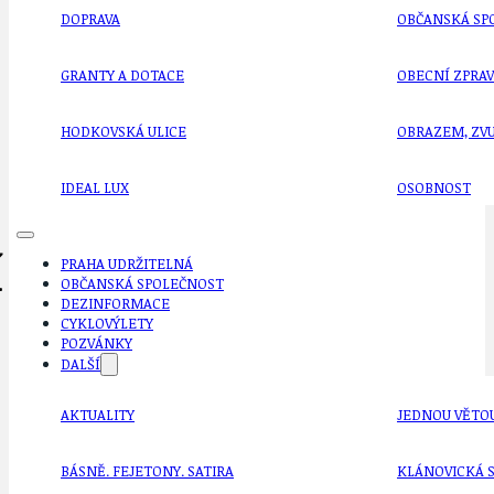
DOPRAVA
OBČANSKÁ SP
GRANTY A DOTACE
OBECNÍ ZPRA
HODKOVSKÁ ULICE
OBRAZEM, ZV
IDEAL LUX
OSOBNOST
í
PRAHA UDRŽITELNÁ
OBČANSKÁ SPOLEČNOST
DEZINFORMACE
CYKLOVÝLETY
POZVÁNKY
DALŠÍ
AKTUALITY
JEDNOU VĚTO
BÁSNĚ. FEJETONY. SATIRA
KLÁNOVICKÁ 