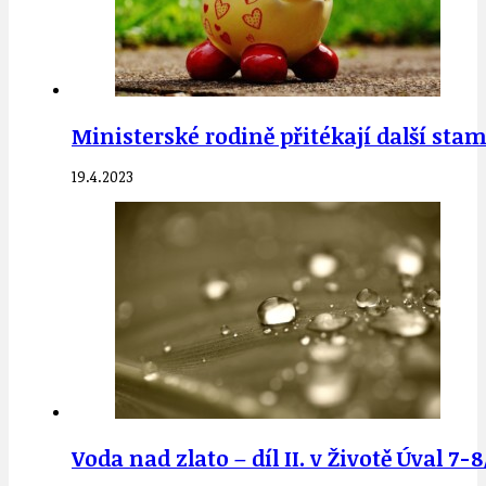
Ministerské rodině přitékají další st
19.4.2023
Voda nad zlato – díl II. v Životě Úval 7-