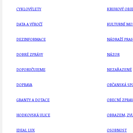
CYKLOVÝLETY
KRUHOVÝ OBJE
DATA A VÝROČÍ
KULTURNÍ MO
DEZINFORMACE
NÁDRAŽÍ PRAH
DOBRÉ ZPRÁVY
NÁZOR
DOPORUČUJEME
NEZAŘAZENÉ
DOPRAVA
OBČANSKÁ SP
GRANTY A DOTACE
OBECNÍ ZPRA
HODKOVSKÁ ULICE
OBRAZEM, ZV
IDEAL LUX
OSOBNOST