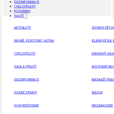
DEZINFORMACE
CYKLOVÝLETY
POZVÁNKY
DALŠÍ
AKTUALITY
JEDNOU VĚTO
BÁSNĚ. FEJETONY. SATIRA
KLÁNOVICKÁ 
CYKLOVÝLETY
KRUHOVÝ OBJE
DATA A VÝROČÍ
KULTURNÍ MO
DEZINFORMACE
NÁDRAŽÍ PRAH
DOBRÉ ZPRÁVY
NÁZOR
DOPORUČUJEME
NEZAŘAZENÉ