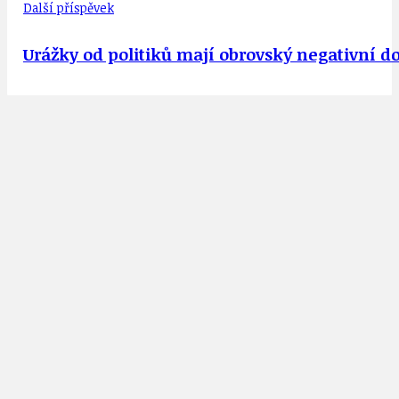
Další příspěvek
Urážky od politiků mají obrovský negativní d