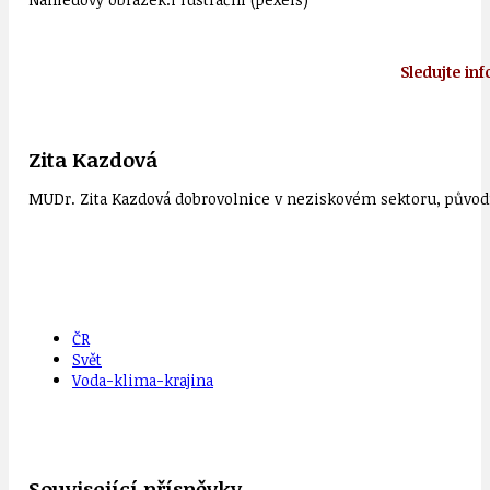
Sledujte in
Zita Kazdová
MUDr. Zita Kazdová dobrovolnice v neziskovém sektoru, původn
ČR
Svět
Voda-klima-krajina
Související příspěvky