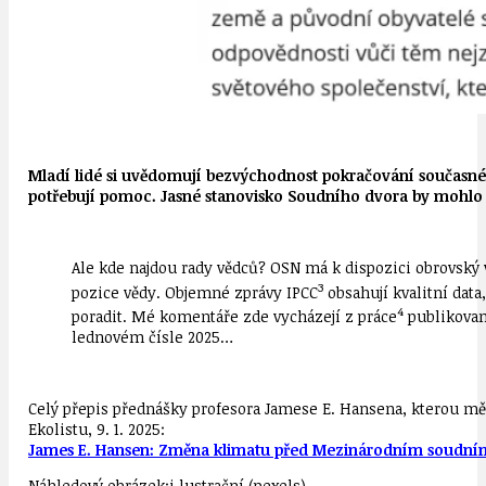
Mladí lidé si uvědomují bezvýchodnost pokračování současného
potřebují pomoc. Jasné stanovisko Soudního dvora by mohlo bý
Ale kde najdou rady vědců? OSN má k dispozici obrovský 
3
pozice vědy. Objemné zprávy IPCC
obsahují kvalitní data
4
poradit. Mé komentáře zde vycházejí z práce
publikovan
lednovém čísle 2025…
Celý přepis přednášky profesora Jamese E. Hansena, kterou 
Ekolistu, 9. 1. 2025:
James E. Hansen: Změna klimatu před Mezinárodním soudn
Náhledový obrázek:i lustrační (pexels)