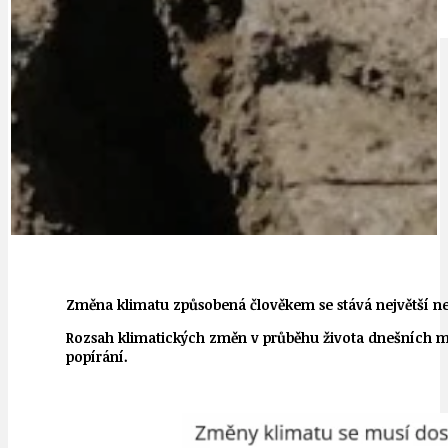
IDEAL LUX
OSOBNOST
Změna klimatu způsobená člověkem se stává největší nesp
Rozsah klimatických změn v průběhu života dnešních m
popírání.