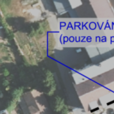
ZD V KOLODĚJÍCH
POZVÁNKY
ZAIKA
PRAHA UDRŽITELNÁ
A - KLÁNOVICE A PARKOVÁNÍ
PRAŽSKÉ STAVEBNÍ PŘEDPISY
PŘELOŽKA I/12 A STAVBA 511