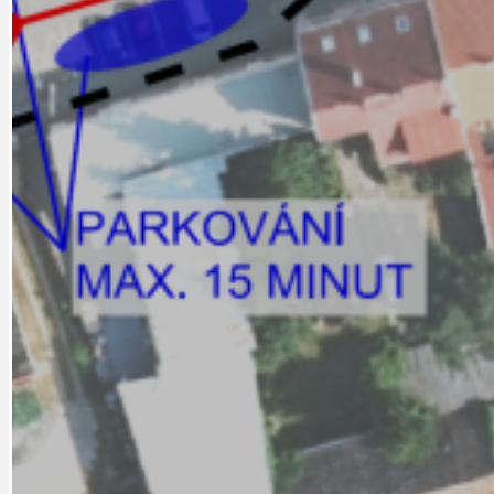
PRAHA UDRŽITELNÁ
OBČANSKÁ SPOLEČNOST
DEZINFORMACE
CYKLOVÝLETY
POZVÁNKY
DALŠÍ
AKTUALITY
JEDNOU VĚTO
BÁSNĚ. FEJETONY. SATIRA
KLÁNOVICKÁ 