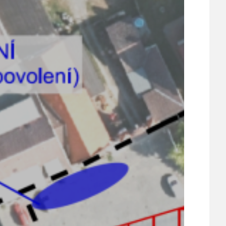
UDRŽITELNOST
ÚJEZDSKÉ JEDNOSMĚRKY
ÚJEZDSKÝ ZPRAVODAJ
ÚVALSKÉ KOUPALIŠTĚ