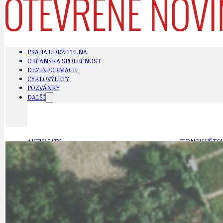
PRAHA UDRŽITELNÁ
OBČANSKÁ SPOLEČNOST
DEZINFORMACE
CYKLOVÝLETY
POZVÁNKY
DALŠÍ
AKTUALITY
JEDNOU VĚTO
BÁSNĚ. FEJETONY. SATIRA
KLÁNOVICKÁ 