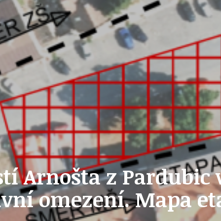
PŘEVZATÉ ZPRÁVY Z ÚŘADU MČ PRAHA 
OLEČNOST
SKAUTSKÁ KLUBOVNA
VODAJE
ŠKOLY A ŠKOLSTVÍ
UKEM
SOCIÁLNÍ PROJEKTY A POMOC
í Arnošta z Pardubic 
avní omezení. Mapa et
STAVEBNÍ ZÁKON