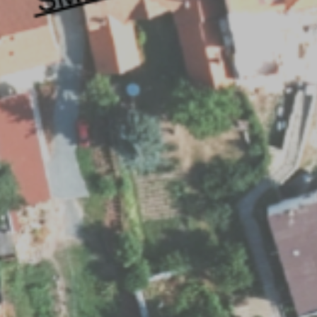
U
PETICE, VÝZVY, HLASOVÁNÍ, SOUTĚŽE
SPOJKA
POLITIKA