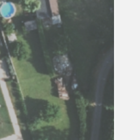
UDRŽITELNOST
ÚJEZDSKÉ JEDNOSMĚRKY
ÚJEZDSKÝ ZPRAVODAJ
ÚVALSKÉ KOUPALIŠTĚ
21
ÚZEMNÍ A STRATEGICKÝ PLÁN