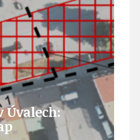
21
ÚZEMNÍ A STRATEGICKÝ PLÁN
VEŘEJNÉ ZAKÁZKY, VOLNÁ PRACOVNÍ MÍSTA
ZDRAVOTNÍ STŘEDISKO ÚJEZD NAD LESY
ŽIVOT KOLEM NÁS
v Úvalech:
ap
ZPRÁVY