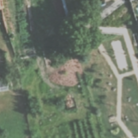
ZD V KOLODĚJÍCH
POZVÁNKY
ZAIKA
PRAHA UDRŽITELNÁ
A - KLÁNOVICE A PARKOVÁNÍ
PRAŽSKÉ STAVEBNÍ PŘEDPISY
PŘELOŽKA I/12 A STAVBA 511
PŘEVZATÉ ZPRÁVY Z ÚŘADU MČ PRAHA 