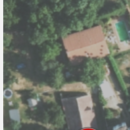
CYKLOVÝLETY
KRUHOVÝ OBJE
DATA A VÝROČÍ
KULTURNÍ MO
DEZINFORMACE
NÁDRAŽÍ PRAH
DOBRÉ ZPRÁVY
NÁZOR