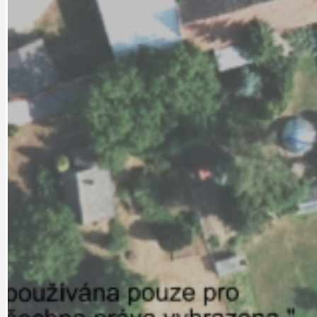
CYKLOVÝLETY
KRUHOVÝ OBJE
DATA A VÝROČÍ
KULTURNÍ MO
DEZINFORMACE
NÁDRAŽÍ PRAH
DOBRÉ ZPRÁVY
NÁZOR
DOPORUČUJEME
NEZAŘAZENÉ