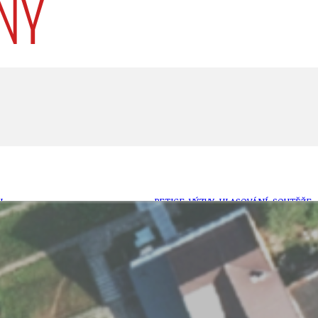
U
PETICE, VÝZVY, HLASOVÁNÍ, SOUTĚŽE
SPOJKA
POLITIKA