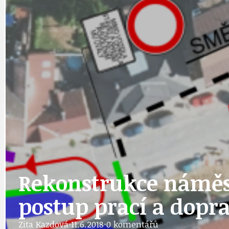
DOPORUČUJEME
NEZAŘAZENÉ
DOPRAVA
OBČANSKÁ SP
GRANTY A DOTACE
OBECNÍ ZPRA
HODKOVSKÁ ULICE
OBRAZEM, ZV
Rekonstrukce náměst
postup prací a dopr
Zita Kazdová
·
11.6.2018
·
0 komentářů
IDEAL LUX
OSOBNOST