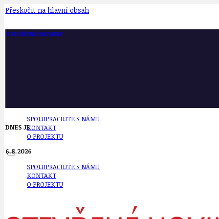
Přeskočit na hlavní obsah
OTEVŘENÉ NOVINY
SPOLUPRACUJTE S NÁMI!
DNES JE
KONTAKT
O PROJEKTU
6.8.2026
SPOLUPRACUJTE S NÁMI!
KONTAKT
O PROJEKTU