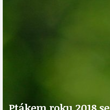
DATA A VÝROČÍ
KULTURNÍ MO
DEZINFORMACE
NÁDRAŽÍ PRAH
DOBRÉ ZPRÁVY
NÁZOR
DOPORUČUJEME
NEZAŘAZENÉ
Ptákem roku 2018 se