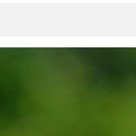
U
PETICE, VÝZVY, HLASOVÁNÍ, SOUTĚŽE
SPOJKA
POLITIKA
ZD V KOLODĚJÍCH
POZVÁNKY