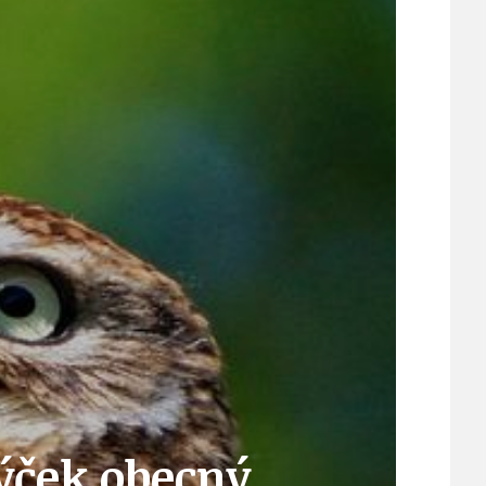
ÚJEZDSKÉ JEDNOSMĚRKY
ÚJEZDSKÝ ZPRAVODAJ
ÚVALSKÉ KOUPALIŠTĚ
21
ÚZEMNÍ A STRATEGICKÝ PLÁN
Sýček obecný