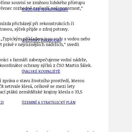
 přímo souvisí se změnou lidského přístupu
peřenec rozhodně zaslouží naši pozornost,“
ÚJEZDSKÉ JEDNOSMĚRKY
nízda přicházejí při rekonstrukcích či
ravou, sýček přijde o zdroj potravy.
ně. „Typickým příkladem jsou sudy s vodou nebo
ÚJEZDSKÝ ZPRAVODAJ
 právě v nejrůznějších nádržích,“ uvedli
lupráci s farmáři zabezpečujeme vodní nádrže,
 koordinátor ochrany sýčků z ČSO Martin Šálek.
ÚVALSKÉ KOUPALIŠTĚ
zpráva o stavu životního prostředí, kterou
R setrvale klesá, celkově se mezi lety
ací ptáků zemědělské krajiny klesla o 33,5
21
ÚZEMNÍ A STRATEGICKÝ PLÁN