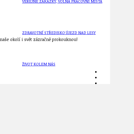
VEŘEJNÉ ZAKÁZKY, VOLNÁ PRACOVNÍ MÍSTA
ZDRAVOTNÍ STŘEDISKO ÚJEZD NAD LESY
aše okolí i svět zázračně prokouknou!
ŽIVOT KOLEM NÁS
ZPRÁVY