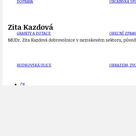
DOPRAVA
OBČANSKÁ SP
Zita Kazdová
GRANTY A DOTACE
OBECNÍ ZPRA
MUDr. Zita Kazdová dobrovolnice v neziskovém sektoru, původn
HODKOVSKÁ ULICE
OBRAZEM, ZV
ČR
IDEAL LUX
OSOBNOST
Související příspěvky