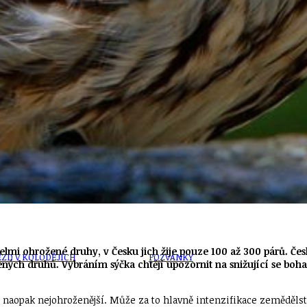
U
PETICE, VÝZVY, HLASOVÁNÍ, SOUTĚŽE
SPOJKA
POLITIKA
lmi ohrožené druhy, v Česku jich žije pouze 100 až 300 párů. Česká
ZD V KOLODĚJÍCH
POZVÁNKY
řených druhů.
Vybráním sýčka chtějí upozornit na snižující se boh
je naopak nejohroženější. Může za to hlavně intenzifikace zemědělst