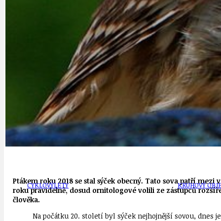
OBČANSKÁ SPOLEČNOST
DEZINFORMACE
CYKLOVÝLETY
POZVÁNKY
DALŠÍ
AKTUALITY
JEDNOU VĚTO
BÁSNĚ. FEJETONY. SATIRA
KLÁNOVICKÁ 
Ptákem roku 2018 se stal sýček obecný. Tato sova patří mezi ve
CYKLOVÝLETY
KRUHOVÝ OBJE
roku pravidelně, dosud ornitologové volili ze zástupců rozší
člověka.
Na počátku 20. století byl sýček nejhojnější sovou, dnes 