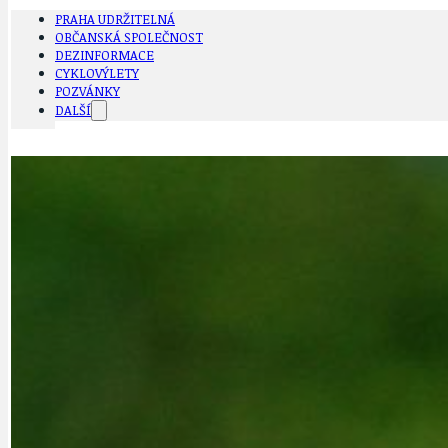
PRAHA UDRŽITELNÁ
OBČANSKÁ SPOLEČNOST
DEZINFORMACE
CYKLOVÝLETY
POZVÁNKY
DALŠÍ
AKTUALITY
JEDNOU VĚTO
BÁSNĚ. FEJETONY. SATIRA
KLÁNOVICKÁ 
CYKLOVÝLETY
KRUHOVÝ OBJE