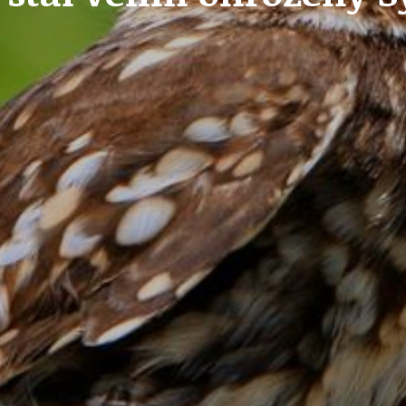
OLEČNOST
SKAUTSKÁ KLUBOVNA
VODAJE
ŠKOLY A ŠKOLSTVÍ
UKEM
SOCIÁLNÍ PROJEKTY A POMOC
STAVEBNÍ ZÁKON