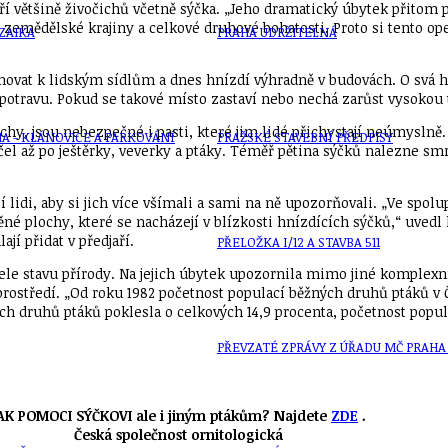
í většině živočichů včetně sýčka. „Jeho dramatický úbytek přitom
vé zemědělské krajiny a celkové druhové bohatosti. Proto si tento o
ZAIKA
PRAHA UDRŽITELNÁ
ahovat k lidským sídlům a dnes hnízdí výhradně v budovách. O svá h
í potravu. Pokud se takové místo zastaví nebo nechá zarůst vysokou t
očichy, jsou nebezpečné i pasti, které jim lidé přichystají neúmysl
A - KLÁNOVICE A PARKOVÁNÍ
PRAŽSKÉ STAVEBNÍ PŘEDPISY
el až po ještěrky, veverky a ptáky. Téměř pětina sýčků nalezne smrt
í lidi, aby si jich více všímali a sami na ně upozorňovali. „Ve spo
né plochy, které se nacházejí v blízkosti hnízdících sýčků,“ uvedl
jí přidat v předjaří.
PŘELOŽKA I/12 A STAVBA 511
le stavu přírody. Na jejich úbytek upozornila mimo jiné komplexní 
rostředí. „Od roku 1982 početnost populací běžných druhů ptáků v Č
ích druhů ptáků poklesla o celkových 14,9 procenta, početnost popul
PŘEVZATÉ ZPRÁVY Z ÚŘADU MČ PRAHA 
AK POMOCI SÝČKOVI ale i jiným ptákům? Najdete
ZDE
.
Česká společnost ornitologická