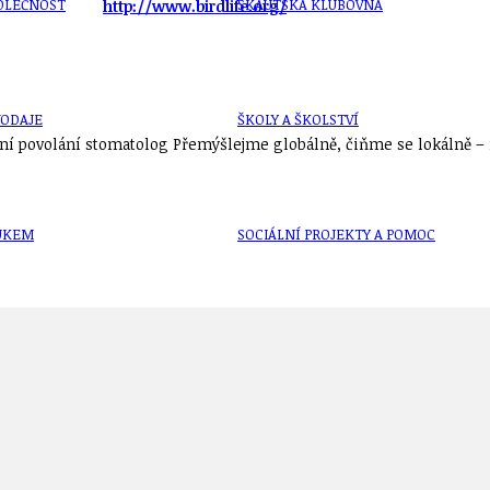
OLEČNOST
SKAUTSKÁ KLUBOVNA
http://www.birdlife.org/
VODAJE
ŠKOLY A ŠKOLSTVÍ
í povolání stomatolog Přemýšlejme globálně, čiňme se lokálně – n
UKEM
SOCIÁLNÍ PROJEKTY A POMOC
STAVEBNÍ ZÁKON