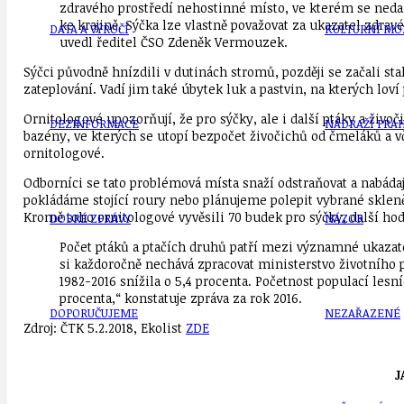
zdravého prostředí nehostinné místo, ve kterém se nedař
ke krajině. Sýčka lze vlastně považovat za ukazatel zdra
DATA A VÝROČÍ
KULTURNÍ MO
uvedl ředitel ČSO Zdeněk Vermouzek.
Sýčci původně hnízdili v dutinách stromů, později se začali st
zateplování. Vadí jim také úbytek luk a pastvin, na kterých lov
Ornitologové upozorňují, že pro sýčky, ale i další ptáky a živ
DEZINFORMACE
NÁDRAŽÍ PRAH
bazény, ve kterých se utopí bezpočet živočichů od čmeláků a vč
ornitologové.
Odborníci se tato problémová místa snaží odstraňovat a nabádaj
pokládáme stojící roury nebo plánujeme polepit vybrané skleně
Kromě toho ornitologové vyvěsili 70 budek pro sýčky, další hodla
DOBRÉ ZPRÁVY
NÁZOR
Počet ptáků a ptačích druhů patří mezi významné ukazate
si každoročně nechává zpracovat ministerstvo životního p
1982-2016 snížila o 5,4 procenta. Početnost populací lesn
procenta,“ konstatuje zpráva za rok 2016.
DOPORUČUJEME
NEZAŘAZENÉ
Zdroj: ČTK 5.2.2018, Ekolist
ZDE
J