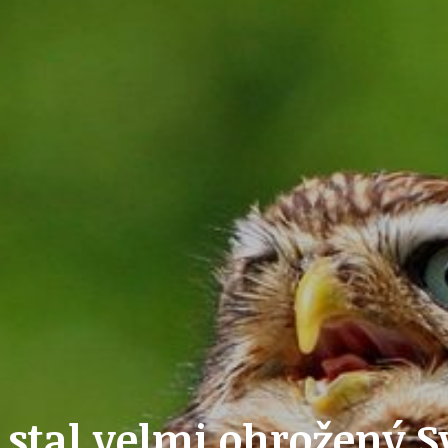
ZAIKA
PRAHA UDRŽITELNÁ
A - KLÁNOVICE A PARKOVÁNÍ
PRAŽSKÉ STAVEBNÍ PŘEDPISY
PŘELOŽKA I/12 A STAVBA 511
PŘEVZATÉ ZPRÁVY Z ÚŘADU MČ PRAHA 
 stal velmi ohrožený 