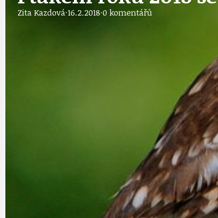
Zita Kazdová
·
16.2.2018
·
0 komentářů
DOPRAVA
OBČANSKÁ SP
GRANTY A DOTACE
OBECNÍ ZPRA
HODKOVSKÁ ULICE
OBRAZEM, ZV
IDEAL LUX
OSOBNOST
PRAHA UDRŽITELNÁ