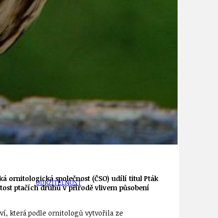
TÉMA
TÉMATA SPÍCÍ
 ornitologická společnost (ČSO) udílí titul Pták
UDRŽITELNOST
atost ptačích druhů v přírodě vlivem působení
ví, která podle ornitologů vytvořila ze