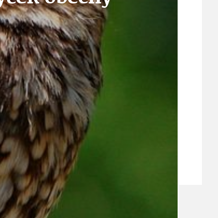
VEŘEJNÉ ZAKÁZKY, VOLNÁ PRACOVNÍ MÍSTA
ZDRAVOTNÍ STŘEDISKO ÚJEZD NAD LESY
ŽIVOT KOLEM NÁS
ZPRÁVY