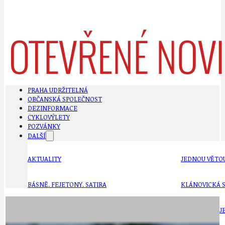
PRAHA UDRŽITELNÁ
OBČANSKÁ SPOLEČNOST
DEZINFORMACE
CYKLOVÝLETY
POZVÁNKY
DALŠÍ
AKTUALITY
JEDNOU VĚTO
BÁSNĚ. FEJETONY. SATIRA
KLÁNOVICKÁ 
CYKLOVÝLETY
KRUHOVÝ OBJE