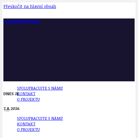
Přeskočit na hlavní obsah
OTEVŘENÉ NOVINY
SPOLUPRACUJTE S NÁMI!
DNES JE
KONTAKT
O PROJEKTU
7.8.2026
SPOLUPRACUJTE S NÁMI!
KONTAKT
O PROJEKTU