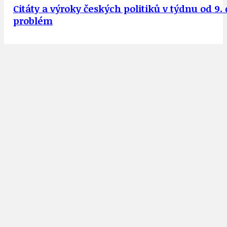
Citáty a výroky českých politiků v týdnu od 9
problém