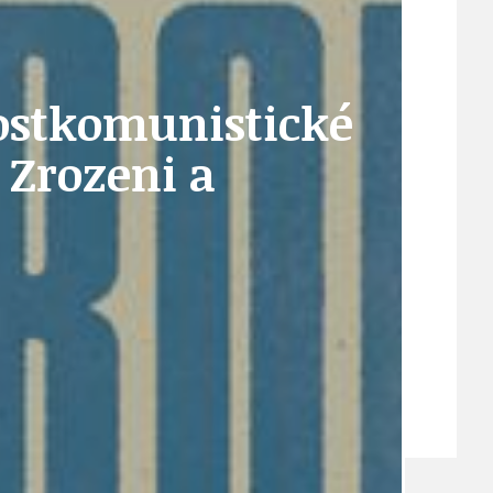
VEŘEJNÉ ZAKÁZKY, VOLNÁ PRACOVNÍ MÍSTA
ostkomunistické
 Zrozeni a
ZDRAVOTNÍ STŘEDISKO ÚJEZD NAD LESY
ŽIVOT KOLEM NÁS
ZPRÁVY