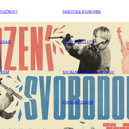
OLEČNOST
SKAUTSKÁ KLUBOVNA
VODAJE
ŠKOLY A ŠKOLSTVÍ
UKEM
SOCIÁLNÍ PROJEKTY A POMOC
STAVEBNÍ ZÁKON