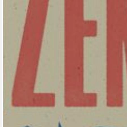
DATA A VÝROČÍ
KULTURNÍ MO
DEZINFORMACE
NÁDRAŽÍ PRAH
DOBRÉ ZPRÁVY
NÁZOR
DOPORUČUJEME
NEZAŘAZENÉ