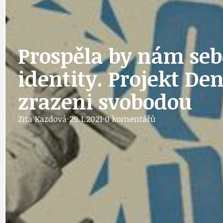
DOPRAVA
OBČANSKÁ SP
Prospěla by nám se
identity. Projekt D
GRANTY A DOTACE
OBECNÍ ZPRA
zrazeni svobodou
Zita Kazdová
·
29.1.2021
·
0 komentářů
HODKOVSKÁ ULICE
OBRAZEM, ZV
IDEAL LUX
OSOBNOST