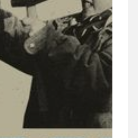
ÚJEZDSKÉ JEDNOSMĚRKY
ÚJEZDSKÝ ZPRAVODAJ
ÚVALSKÉ KOUPALIŠTĚ
21
ÚZEMNÍ A STRATEGICKÝ PLÁN