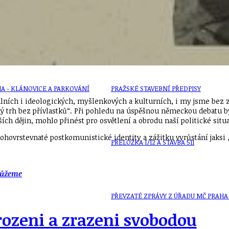
ZAIKA
PRAHA UDRŽITELNÁ
A - KLÁNOVICE A PARKOVÁNÍ
PRAŽSKÉ STAVEBNÍ PŘEDPISY
málních i ideologických, myšlenkových a kulturních, i my jsme bez 
ný trh bez přívlastků“. Při pohledu na úspěšnou německou debatu 
ších dějin, mohlo přinést pro osvětlení a obrodu naší politické sit
hovrstevnaté postkomunistické identity a zážitku vyrůstání jaksi 
PŘELOŽKA I/12 A STAVBA 511
můžeme
PŘEVZATÉ ZPRÁVY Z ÚŘADU MČ PRAHA 
rozeni a zrazeni svobodou