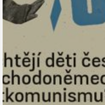
PRAHA UDRŽITELNÁ
OBČANSKÁ SPOLEČNOST
DEZINFORMACE
CYKLOVÝLETY
POZVÁNKY
DALŠÍ
AKTUALITY
JEDNOU VĚTO
BÁSNĚ. FEJETONY. SATIRA
KLÁNOVICKÁ 
CYKLOVÝLETY
KRUHOVÝ OBJE