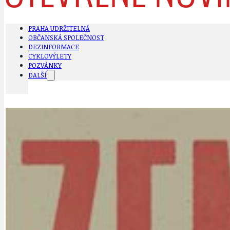
PRAHA UDRŽITELNÁ
OBČANSKÁ SPOLEČNOST
DEZINFORMACE
CYKLOVÝLETY
POZVÁNKY
DALŠÍ
AKTUALITY
JEDNOU VĚTO
BÁSNĚ. FEJETONY. SATIRA
KLÁNOVICKÁ 
CYKLOVÝLETY
KRUHOVÝ OBJE