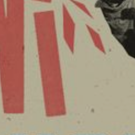
ZAIKA
PRAHA UDRŽITELNÁ
A - KLÁNOVICE A PARKOVÁNÍ
PRAŽSKÉ STAVEBNÍ PŘEDPISY
PŘELOŽKA I/12 A STAVBA 511
PŘEVZATÉ ZPRÁVY Z ÚŘADU MČ PRAHA 