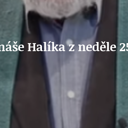
OLEČNOST
SKAUTSKÁ KLUBOVNA
še Halíka z neděle 25
VODAJE
ŠKOLY A ŠKOLSTVÍ
UKEM
SOCIÁLNÍ PROJEKTY A POMOC
STAVEBNÍ ZÁKON