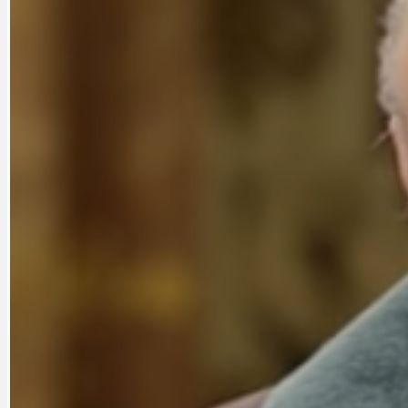
DATA A VÝROČÍ
KULTURNÍ MO
DEZINFORMACE
NÁDRAŽÍ PRAH
DOBRÉ ZPRÁVY
NÁZOR
DOPORUČUJEME
NEZAŘAZENÉ