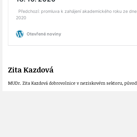
Zita Kazdová
MUDr. Zita Kazdová dobrovolnice v neziskovém sektoru, původn
ČR
Epidemie - pandemie - koronavirus
Praha