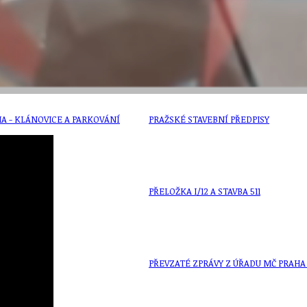
ZAIKA
PRAHA UDRŽITELNÁ
A - KLÁNOVICE A PARKOVÁNÍ
PRAŽSKÉ STAVEBNÍ PŘEDPISY
PŘELOŽKA I/12 A STAVBA 511
PŘEVZATÉ ZPRÁVY Z ÚŘADU MČ PRAHA 