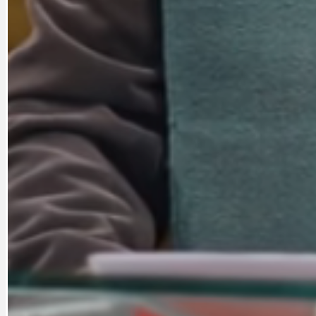
PRAHA UDRŽITELNÁ
OBČANSKÁ SPOLEČNOST
DEZINFORMACE
CYKLOVÝLETY
POZVÁNKY
DALŠÍ
AKTUALITY
JEDNOU VĚTO
BÁSNĚ. FEJETONY. SATIRA
KLÁNOVICKÁ 
CYKLOVÝLETY
KRUHOVÝ OBJE