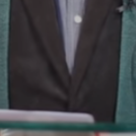
U
PETICE, VÝZVY, HLASOVÁNÍ, SOUTĚŽE
SPOJKA
POLITIKA
ZD V KOLODĚJÍCH
POZVÁNKY