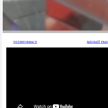
DATA A VÝROČÍ
KULTURNÍ MO
DEZINFORMACE
NÁDRAŽÍ PRAH
DOBRÉ ZPRÁVY
NÁZOR
DOPORUČUJEME
NEZAŘAZENÉ