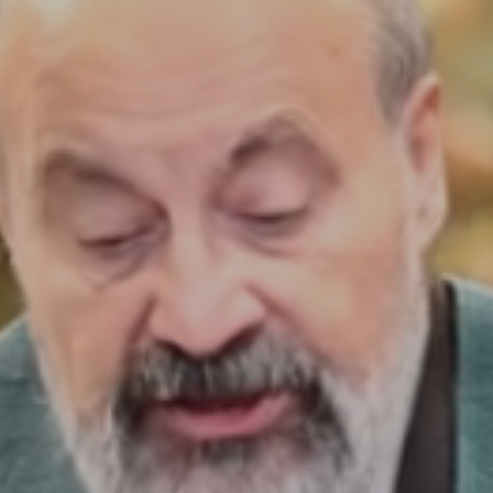
ZAIKA
PRAHA UDRŽITELNÁ
A - KLÁNOVICE A PARKOVÁNÍ
PRAŽSKÉ STAVEBNÍ PŘEDPISY
PŘELOŽKA I/12 A STAVBA 511
PŘEVZATÉ ZPRÁVY Z ÚŘADU MČ PRAHA 