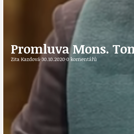
DOPRAVA
OBČANSKÁ SP
Promluva Mons. Tomá
GRANTY A DOTACE
OBECNÍ ZPRA
Zita Kazdová
·
30.10.2020
·
0 komentářů
HODKOVSKÁ ULICE
OBRAZEM, ZV
IDEAL LUX
OSOBNOST