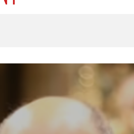
U
PETICE, VÝZVY, HLASOVÁNÍ, SOUTĚŽE
SPOJKA
POLITIKA
ZD V KOLODĚJÍCH
POZVÁNKY