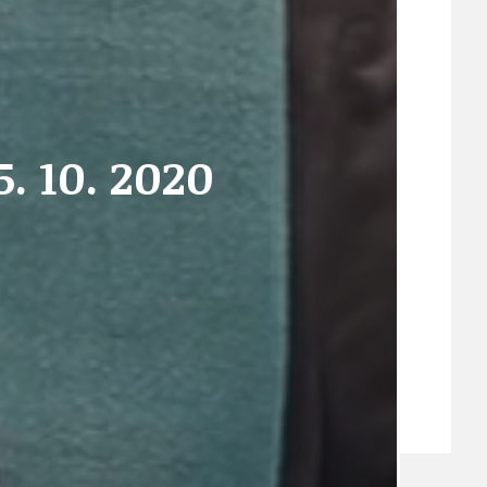
VEŘEJNÉ ZAKÁZKY, VOLNÁ PRACOVNÍ MÍSTA
. 10. 2020
ZDRAVOTNÍ STŘEDISKO ÚJEZD NAD LESY
ŽIVOT KOLEM NÁS
ZPRÁVY