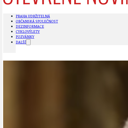
PRAHA UDRŽITELNÁ
OBČANSKÁ SPOLEČNOST
DEZINFORMACE
CYKLOVÝLETY
POZVÁNKY
DALŠÍ
AKTUALITY
JEDNOU VĚTO
BÁSNĚ. FEJETONY. SATIRA
KLÁNOVICKÁ 
CYKLOVÝLETY
KRUHOVÝ OBJE