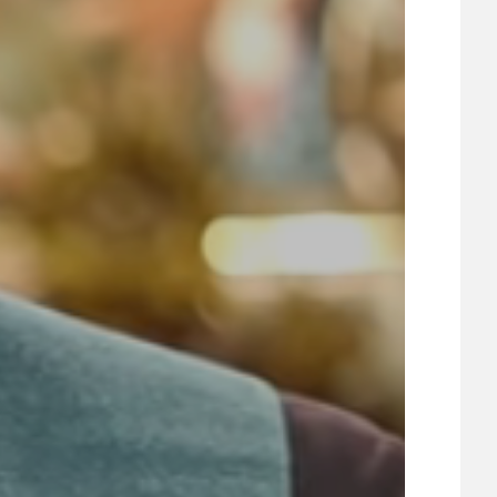
ÚJEZDSKÉ JEDNOSMĚRKY
ÚJEZDSKÝ ZPRAVODAJ
ÚVALSKÉ KOUPALIŠTĚ
21
ÚZEMNÍ A STRATEGICKÝ PLÁN