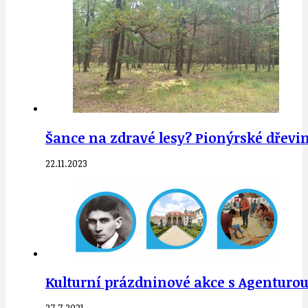
Šance na zdravé lesy? Pionýrské dřevi
22.11.2023
Kulturní prázdninové akce s Agenturo
27.7.2021