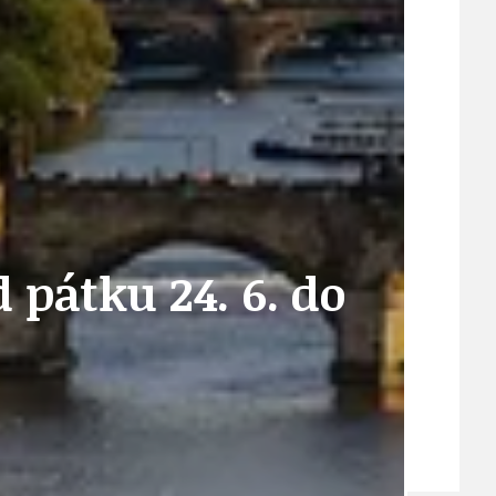
VEŘEJNÉ ZAKÁZKY, VOLNÁ PRACOVNÍ MÍSTA
ZDRAVOTNÍ STŘEDISKO ÚJEZD NAD LESY
 pátku 24. 6. do
ŽIVOT KOLEM NÁS
ZPRÁVY