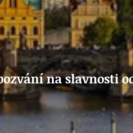
OLEČNOST
SKAUTSKÁ KLUBOVNA
VODAJE
ŠKOLY A ŠKOLSTVÍ
pozvání na slavnosti od
UKEM
SOCIÁLNÍ PROJEKTY A POMOC
STAVEBNÍ ZÁKON