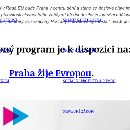
OLEČNOST
SKAUTSKÁ KLUBOVNA
ný program je k dispozici na
VODAJE
ŠKOLY A ŠKOLSTVÍ
Praha žije Evropou
.
UKEM
SOCIÁLNÍ PROJEKTY A POMOC
STAVEBNÍ ZÁKON