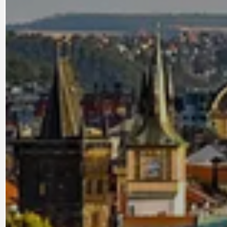
CYKLOVÝLETY
KRUHOVÝ OBJE
DATA A VÝROČÍ
KULTURNÍ MO
DEZINFORMACE
NÁDRAŽÍ PRAH
DOBRÉ ZPRÁVY
NÁZOR
DOPORUČUJEME
NEZAŘAZENÉ