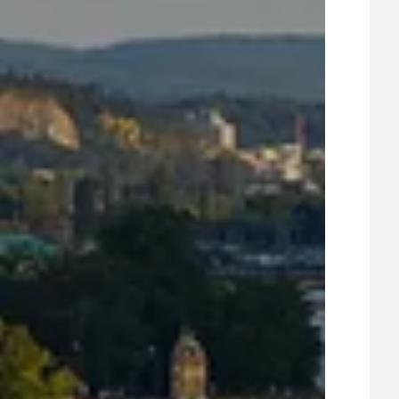
UDRŽITELNOST
ÚJEZDSKÉ JEDNOSMĚRKY
ÚJEZDSKÝ ZPRAVODAJ
ÚVALSKÉ KOUPALIŠTĚ
21
ÚZEMNÍ A STRATEGICKÝ PLÁN