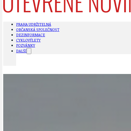
PRAHA UDRŽITELNÁ
OBČANSKÁ SPOLEČNOST
DEZINFORMACE
CYKLOVÝLETY
POZVÁNKY
DALŠÍ
AKTUALITY
JEDNOU VĚTO
BÁSNĚ. FEJETONY. SATIRA
KLÁNOVICKÁ 