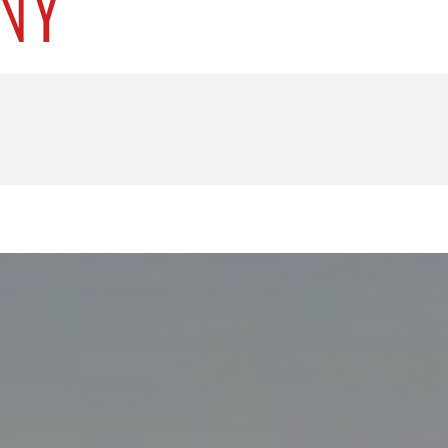
U
PETICE, VÝZVY, HLASOVÁNÍ, SOUTĚŽE
SPOJKA
POLITIKA