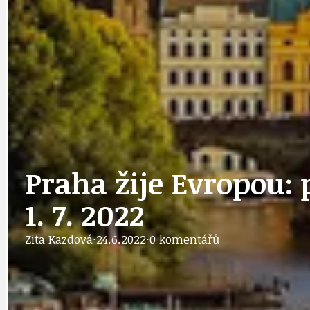
DOPRAVA
OBČANSKÁ SP
GRANTY A DOTACE
OBECNÍ ZPRA
Praha žije Evropou: 
1. 7. 2022
HODKOVSKÁ ULICE
OBRAZEM, ZV
Zita Kazdová
·
24.6.2022
·
0 komentářů
IDEAL LUX
OSOBNOST