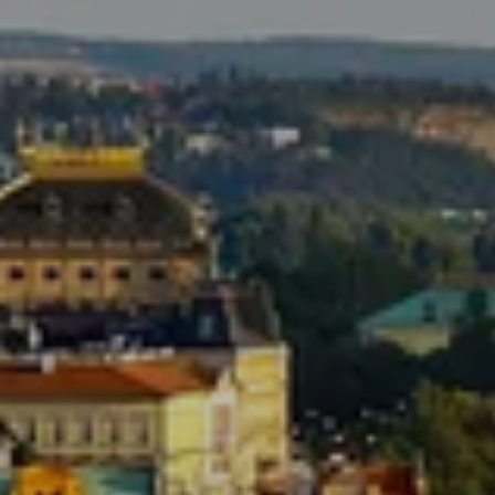
ZD V KOLODĚJÍCH
POZVÁNKY
ZAIKA
PRAHA UDRŽITELNÁ
A - KLÁNOVICE A PARKOVÁNÍ
PRAŽSKÉ STAVEBNÍ PŘEDPISY
PŘELOŽKA I/12 A STAVBA 511
PŘEVZATÉ ZPRÁVY Z ÚŘADU MČ PRAHA 