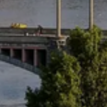
U
PETICE, VÝZVY, HLASOVÁNÍ, SOUTĚŽE
SPOJKA
POLITIKA
ZD V KOLODĚJÍCH
POZVÁNKY