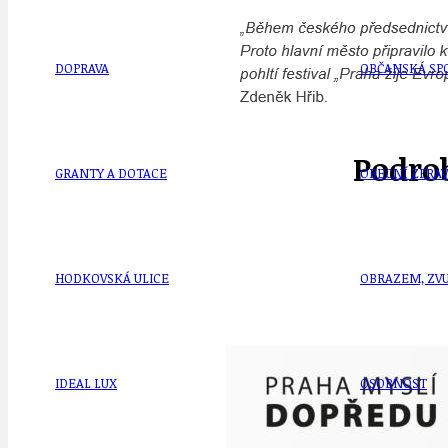
DOPRAVA
OBČANSKÁ SP
Podrob
GRANTY A DOTACE
OBECNÍ ZPRA
HODKOVSKÁ ULICE
OBRAZEM, ZV
IDEAL LUX
OSOBNOST