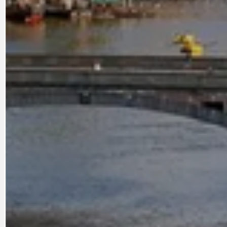
PRAHA UDRŽITELNÁ
OBČANSKÁ SPOLEČNOST
DEZINFORMACE
CYKLOVÝLETY
POZVÁNKY
DALŠÍ
AKTUALITY
JEDNOU VĚTO
BÁSNĚ. FEJETONY. SATIRA
KLÁNOVICKÁ 
CYKLOVÝLETY
KRUHOVÝ OBJE