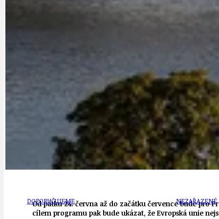
DATA A VÝROČÍ
KULTURNÍ MO
DEZINFORMACE
NÁDRAŽÍ PRAH
DOBRÉ ZPRÁVY
NÁZOR
DOPORUČUJEME
NEZAŘAZENÉ
Od pátku 24. června až do začátku července bude pro P
cílem programu pak bude ukázat, že Evropská unie nejsou