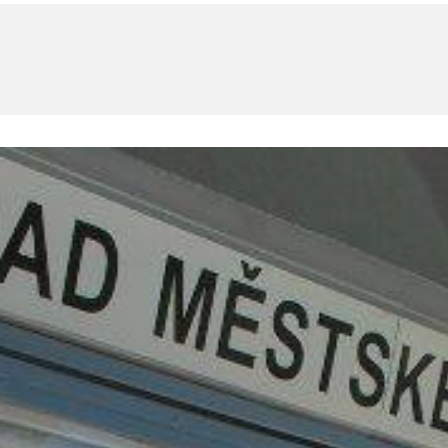
U
PETICE, VÝZVY, HLASOVÁNÍ, SOUTĚŽE
SPOJKA
POLITIKA
ZD V KOLODĚJÍCH
POZVÁNKY