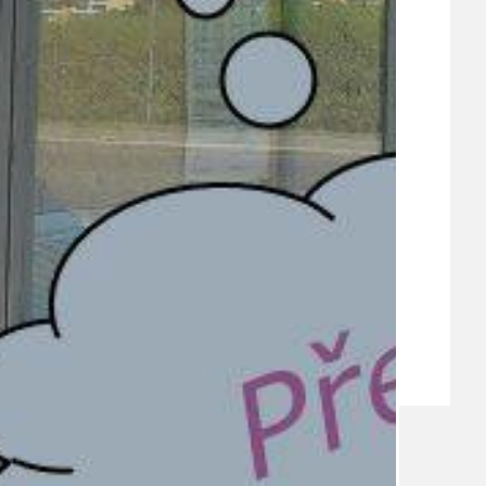
VEŘEJNÉ ZAKÁZKY, VOLNÁ PRACOVNÍ MÍSTA
ZDRAVOTNÍ STŘEDISKO ÚJEZD NAD LESY
ŽIVOT KOLEM NÁS
ZPRÁVY