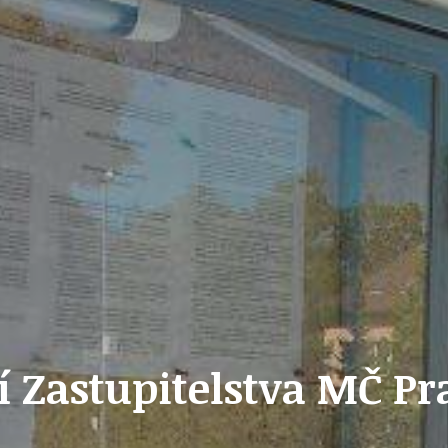
ZAIKA
PRAHA UDRŽITELNÁ
A - KLÁNOVICE A PARKOVÁNÍ
PRAŽSKÉ STAVEBNÍ PŘEDPISY
PŘELOŽKA I/12 A STAVBA 511
Zastupitelstva MČ Prah
PŘEVZATÉ ZPRÁVY Z ÚŘADU MČ PRAHA 