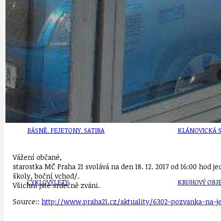
DEZINFORMACE
CYKLOVÝLETY
POZVÁNKY
DALŠÍ
AKTUALITY
JEDNOU VĚTO
BÁSNĚ. FEJETONY. SATIRA
KLÁNOVICKÁ 
Vážení občané,
starostka MČ Praha 21 svolává na den 18. 12. 2017 od 16:00 hod 
školy, boční vchod/.
CYKLOVÝLETY
KRUHOVÝ OBJE
Všichni jste srdečně zváni.
Source::
http://www.praha21.cz/aktuality/6302-pozvanka-na-j