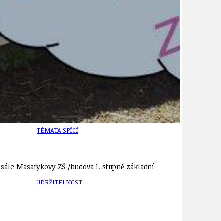
TÉMA
TÉMATA SPÍCÍ
m sále Masarykovy ZŠ /budova 1. stupně základní
UDRŽITELNOST