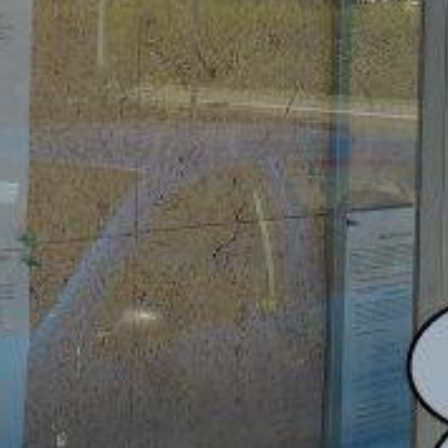
OLEČNOST
SKAUTSKÁ KLUBOVNA
VODAJE
ŠKOLY A ŠKOLSTVÍ
UKEM
SOCIÁLNÍ PROJEKTY A POMOC
STAVEBNÍ ZÁKON