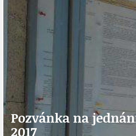
DATA A VÝROČÍ
KULTURNÍ MO
DEZINFORMACE
NÁDRAŽÍ PRAH
DOBRÉ ZPRÁVY
NÁZOR
Pozvánka na jednání 
DOPORUČUJEME
NEZAŘAZENÉ
2017