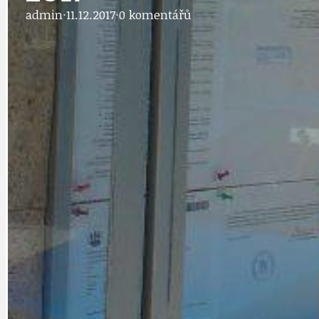
admin
·
11.12.2017
·
0 komentářů
DOPRAVA
OBČANSKÁ SP
GRANTY A DOTACE
OBECNÍ ZPRA
HODKOVSKÁ ULICE
OBRAZEM, ZV
IDEAL LUX
OSOBNOST
PRAHA UDRŽITELNÁ
OBČANSKÁ SPOLEČNOST