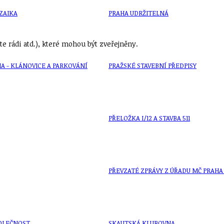
ZAIKA
PRAHA UDRŽITELNÁ
e rádi atd.), které mohou být zveřejněny.
A - KLÁNOVICE A PARKOVÁNÍ
PRAŽSKÉ STAVEBNÍ PŘEDPISY
PŘELOŽKA I/12 A STAVBA 511
PŘEVZATÉ ZPRÁVY Z ÚŘADU MČ PRAHA 
OLEČNOST
SKAUTSKÁ KLUBOVNA