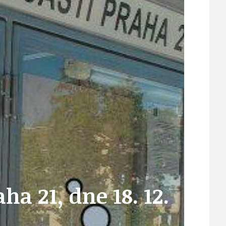
ÚJEZDSKÉ JEDNOSMĚRKY
ÚJEZDSKÝ ZPRAVODAJ
ÚVALSKÉ KOUPALIŠTĚ
a 21, dne 18. 12.
21
ÚZEMNÍ A STRATEGICKÝ PLÁN