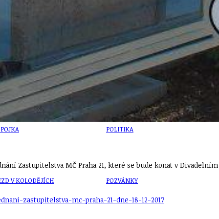
U
PETICE, VÝZVY, HLASOVÁNÍ, SOUTĚŽE
SPOJKA
POLITIKA
jednání Zastupitelstva MČ Praha 21, které se bude konat v Divadelní
ZD V KOLODĚJÍCH
POZVÁNKY
ednani-zastupitelstva-mc-praha-21-dne-18-12-2017