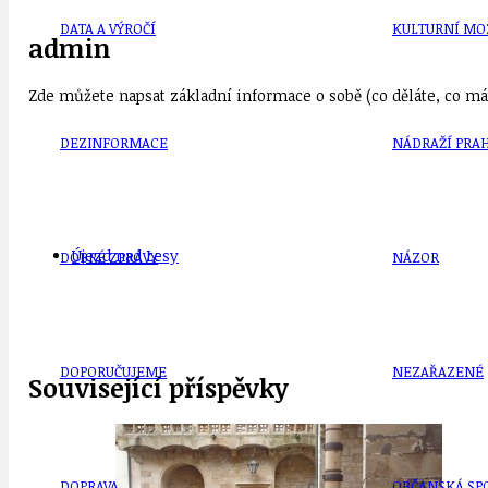
DATA A VÝROČÍ
KULTURNÍ MO
admin
Zde můžete napsat základní informace o sobě (co děláte, co mát
DEZINFORMACE
NÁDRAŽÍ PRAH
Újezd nad Lesy
DOBRÉ ZPRÁVY
NÁZOR
DOPORUČUJEME
NEZAŘAZENÉ
Související příspěvky
DOPRAVA
OBČANSKÁ SP