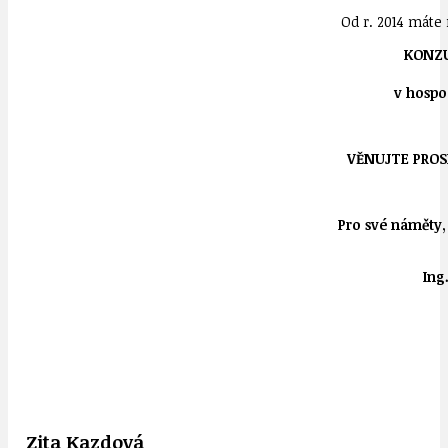
Od r. 2014 máte 
KONZUL
v hospo
VĚNUJTE PROS
Pro své náměty, 
Ing
Zita Kazdová