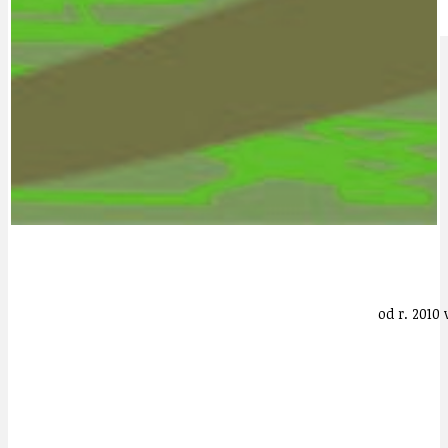
IDEAL LUX
OSOBNOST
od r. 201