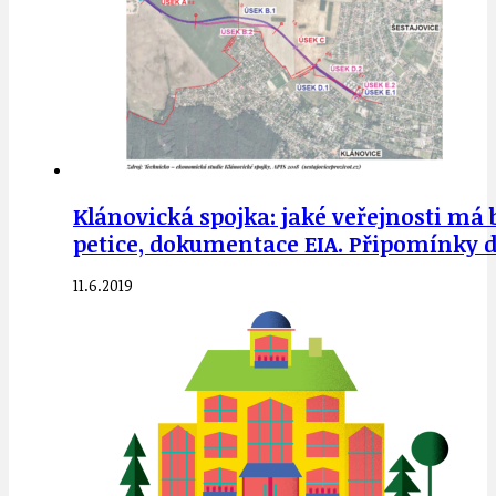
Klánovická spojka: jaké veřejnosti má
petice, dokumentace EIA. Připomínky do
11.6.2019