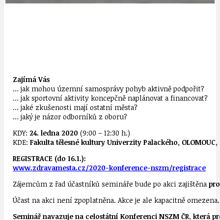
Zajímá Vás
… jak mohou územní samosprávy pohyb aktivně podpořit?
… jak sportovní aktivity koncepčně naplánovat a financovat?
… jaké zkušenosti mají ostatní města?
… jaký je názor odborníků z oboru?
KDY:
24. ledna 2020
(9:00 – 12:30 h.)
KDE:
Fakulta tělesné kultury Univerzity Palackého, OLOMOUC, 
REGISTRACE (do 16.1.):
www.zdravamesta.cz/2020-konference-nszm/registrace
Zájemcům z řad účastníků semináře bude po akci zajištěna
pro
Účast na akci není zpoplatněna. Akce je ale kapacitně omezena.
Seminář navazuje na celostátní Konferenci NSZM ČR, která pr