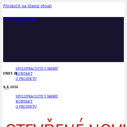
Přeskočit na hlavní obsah
OTEVŘENÉ NOVINY
SPOLUPRACUJTE S NÁMI!
DNES JE
KONTAKT
O PROJEKTU
8.8.2026
SPOLUPRACUJTE S NÁMI!
KONTAKT
O PROJEKTU