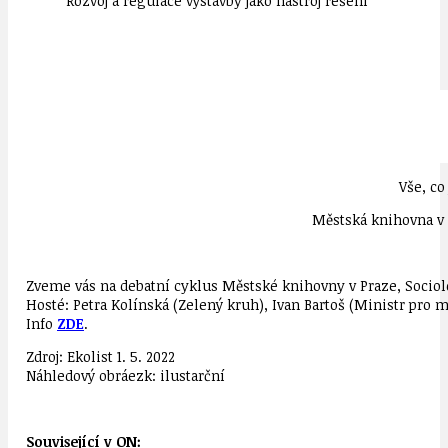
Rozvoj a regulace výstavby jako nástroj řešení
Vše, co
Městská knihovna v P
Zveme vás na debatní cyklus Městské knihovny v Praze, Sociol
Hosté: Petra Kolínská (Zelený kruh), Ivan Bartoš (Ministr pro 
Info
ZDE
.
Zdroj: Ekolist 1. 5. 2022
Náhledový obráezk: ilustarční
Související v ON: