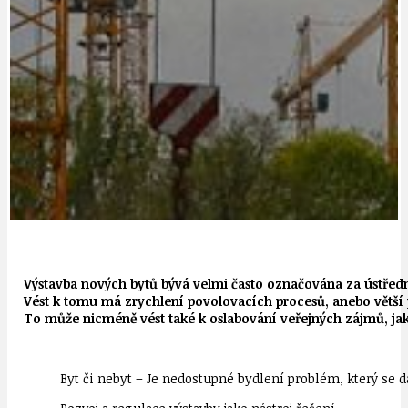
Výstavba nových bytů bývá velmi často označována za ústřední
Vést k tomu má zrychlení povolovacích procesů, anebo větší
To může nicméně vést také k oslabování veřejných zájmů, jak
Byt či nebyt – Je nedostupné bydlení problém, který se d