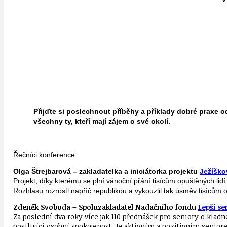
Přijďte si poslechnout příběhy a příklady dobré praxe o
všechny ty, kteří mají zájem o své okolí.
Řečníci konference:
Olga Štrejbarová – zakladatelka a iniciátorka projektu
Ježíško
Projekt, díky kterému se plní vánoční přání tisícům opuštěných lid
Rozhlasu rozrostl napříč republikou a vykouzlil tak úsměv tisícům 
Zdeněk Svoboda – Spoluzakladatel Nadačního fondu
Lepší se
Za poslední dva roky více jak 110 přednášek pro seniory o klad
posilující osobní spokojenost. Je aktivním a pozitivním senior