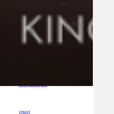
21
ÚZEMNÍ A STRATEGICKÝ PLÁN
VEŘEJNÉ ZAKÁZKY, VOLNÁ PRACOVNÍ MÍSTA
ZDRAVOTNÍ STŘEDISKO ÚJEZD NAD LESY
ŽIVOT KOLEM NÁS
ZPRÁVY