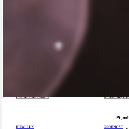
DOPORUČUJEME
NEZAŘAZENÉ
DOPRAVA
OBČANSKÁ SP
GRANTY A DOTACE
OBECNÍ ZPRA
HODKOVSKÁ ULICE
OBRAZEM, ZV
Přijmě
IDEAL LUX
OSOBNOST
v