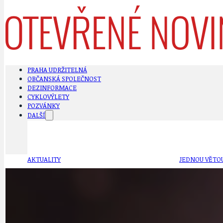
PRAHA UDRŽITELNÁ
OBČANSKÁ SPOLEČNOST
DEZINFORMACE
CYKLOVÝLETY
POZVÁNKY
DALŠÍ
AKTUALITY
JEDNOU VĚTO
BÁSNĚ. FEJETONY. SATIRA
KLÁNOVICKÁ 