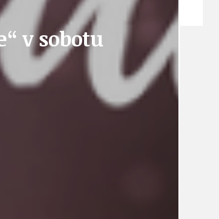
ZPRÁVY
e“ v sobotu
TÉMA
TÉMATA SPÍCÍ