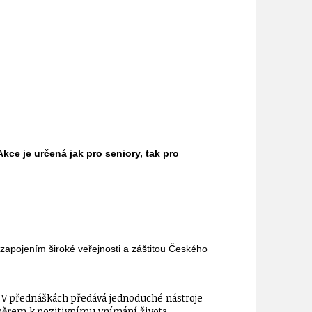
kce je určená jak pro seniory, tak pro
 zapojením široké veřejnosti a záštitou Českého
ů. V přednáškách předává jednoduché nástroje
směrem k pozitivnímu vnímání života.