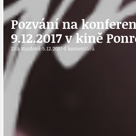
IDEAL LUX
OSOBNOST
Pozvání na konferen
9.12.2017 v kině Pon
PRAHA UDRŽITELNÁ
OBČANSKÁ SPOLEČNOST
DEZINFORMACE
Zita Kazdová
·
5.12.2017
·
0 komentářů
CYKLOVÝLETY
POZVÁNKY
DALŠÍ
AKTUALITY
JEDNOU VĚTO
BÁSNĚ. FEJETONY. SATIRA
KLÁNOVICKÁ 