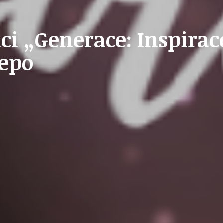
STAVEBNÍ ZÁKON
ci „Generace: Inspirac
repo
U
PETICE, VÝZVY, HLASOVÁNÍ, SOUTĚŽE
SPOJKA
POLITIKA