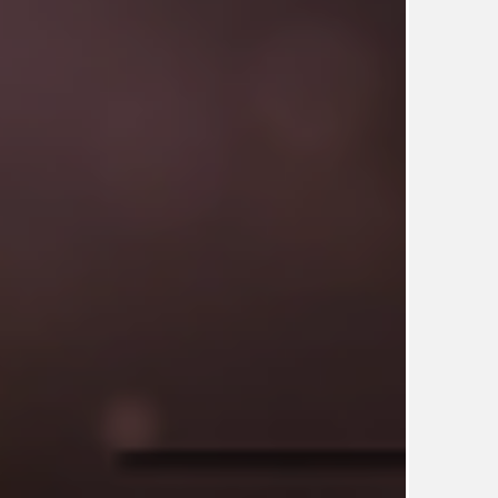
UDRŽITELNOST
ÚJEZDSKÉ JEDNOSMĚRKY
ÚJEZDSKÝ ZPRAVODAJ
ÚVALSKÉ KOUPALIŠTĚ