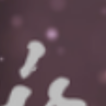
PŘEVZATÉ ZPRÁVY Z ÚŘADU MČ PRAHA 
OLEČNOST
SKAUTSKÁ KLUBOVNA
VODAJE
ŠKOLY A ŠKOLSTVÍ
UKEM
SOCIÁLNÍ PROJEKTY A POMOC