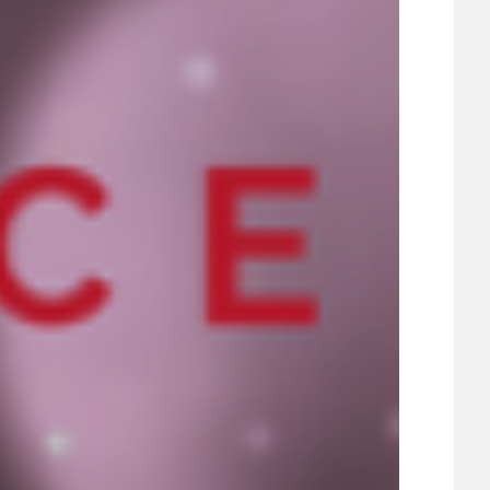
UDRŽITELNOST
ÚJEZDSKÉ JEDNOSMĚRKY
ÚJEZDSKÝ ZPRAVODAJ
ÚVALSKÉ KOUPALIŠTĚ