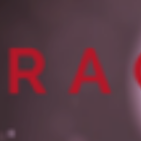
ZD V KOLODĚJÍCH
POZVÁNKY
ZAIKA
PRAHA UDRŽITELNÁ
A - KLÁNOVICE A PARKOVÁNÍ
PRAŽSKÉ STAVEBNÍ PŘEDPISY
PŘELOŽKA I/12 A STAVBA 511