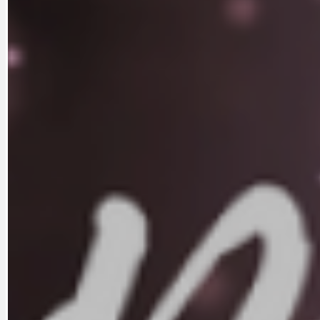
DOPORUČUJEME
NEZAŘAZENÉ
DOPRAVA
OBČANSKÁ SP
GRANTY A DOTACE
OBECNÍ ZPRA
HODKOVSKÁ ULICE
OBRAZEM, ZV