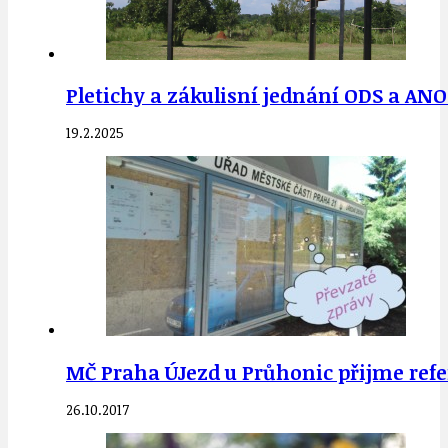
Pletichy a zákulisní jednání ODS a AN
19.2.2025
MČ Praha ÚJezd u Průhonic přijme ref
26.10.2017