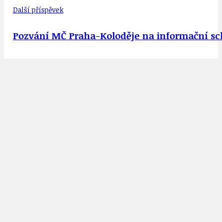
Další příspěvek
Pozvání MČ Praha-Koloděje na informační schů