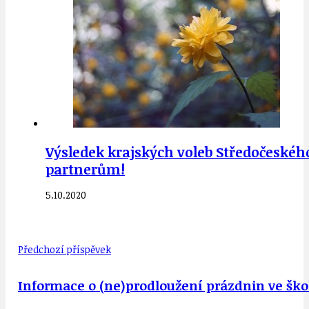
Výsledek krajských voleb Středočeského
partnerům!
5.10.2020
Předchozí příspěvek
Informace o (ne)prodloužení prázdnin ve školá