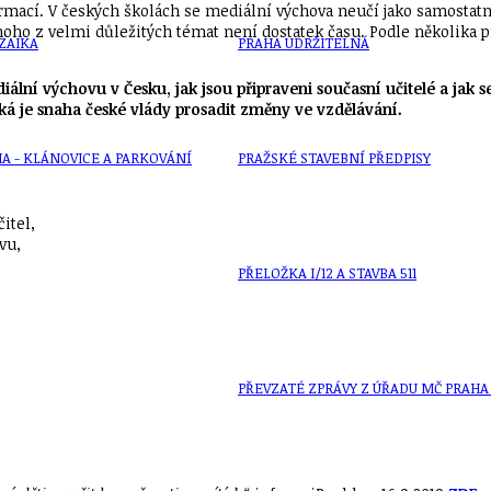
mací. V českých školách se mediální výchova neučí jako samostatný
ednoho z velmi důležitých témat není dostatek času. Podle několi
ZAIKA
PRAHA UDRŽITELNÁ
lní výchovu v Česku, jak jsou připraveni současní učitelé a jak s
ká je snaha české vlády prosadit změny ve vzdělávání.
A - KLÁNOVICE A PARKOVÁNÍ
PRAŽSKÉ STAVEBNÍ PŘEDPISY
itel,
vu,
PŘELOŽKA I/12 A STAVBA 511
PŘEVZATÉ ZPRÁVY Z ÚŘADU MČ PRAHA 