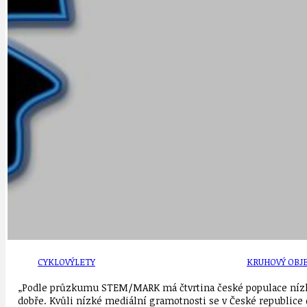
OBČANSKÁ SPOLEČNOST
DEZINFORMACE
CYKLOVÝLETY
POZVÁNKY
DALŠÍ
AKTUALITY
JEDNOU VĚTO
BÁSNĚ. FEJETONY. SATIRA
KLÁNOVICKÁ 
CYKLOVÝLETY
KRUHOVÝ OBJE
„Podle průzkumu STEM/MARK má čtvrtina české populace nízkou
dobře. Kvůli nízké mediální gramotnosti se v České republic