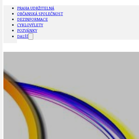
PRAHA UDRŽITELNÁ
OBČANSKÁ SPOLEČNOST
DEZINFORMACE
CYKLOVÝLETY
POZVÁNKY
DALŠÍ
AKTUALITY
JEDNOU VĚTO
BÁSNĚ. FEJETONY. SATIRA
KLÁNOVICKÁ 
CYKLOVÝLETY
KRUHOVÝ OBJE