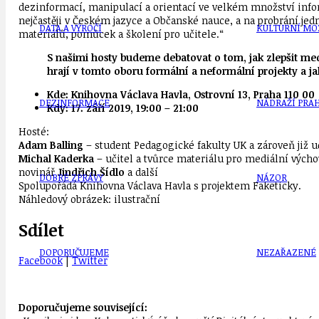
dezinformací, manipulací a orientací ve velkém množství infor
nejčastěji v Českém jazyce a Občanské nauce, a na probrání j
DATA A VÝROČÍ
KULTURNÍ MO
materiálů, pomůcek a školení pro učitele.“
S našimi hosty budeme debatovat o tom, jak zlepšit mediá
hrají v tomto oboru formální a neformální projekty a ja
Kde:
Knihovna Václava Havla, Ostrovní 13, Praha 110 00
DEZINFORMACE
NÁDRAŽÍ PRAH
Kdy:
17. září 2019, 19:00 – 21:00
Hosté:
Adam Balling
– student Pedagogické fakulty UK a zároveň již uč
Michal Kaderka
– učitel a tvůrce materiálu pro mediální výcho
novinář
Jindřich Šídlo
a další
DOBRÉ ZPRÁVY
NÁZOR
Spolupořádá Knihovna Václava Havla s projektem Faketicky.
Náhledový obrázek: ilustrační
Sdílet
DOPORUČUJEME
NEZAŘAZENÉ
Facebook
|
Twitter
Doporučujeme související: