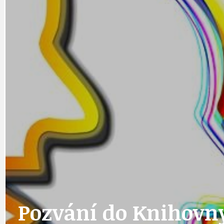
DATA A VÝROČÍ
KULTURNÍ MO
DEZINFORMACE
NÁDRAŽÍ PRAH
DOBRÉ ZPRÁVY
NÁZOR
DOPORUČUJEME
NEZAŘAZENÉ
Pozvání do Knihovny