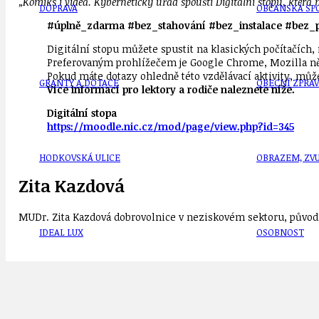
„Komiks i videa. Kybernetický úřad spouští Digitální stopu, která 
DOPRAVA
OBČANSKÁ SP
#úplně_zdarma #bez_stahování #bez_instalace #bez_p
Digitální stopu můžete spustit na klasických počítačích,
Preferovaným prohlížečem je Google Chrome, Mozilla ně
Pokud máte dotazy ohledně této vzdělávací aktivity, můž
GRANTY A DOTACE
OBECNÍ ZPRA
Více informací pro lektory a rodiče naleznete níže.
Digitální stopa
https://moodle.nic.cz/mod/page/view.php?id=345
HODKOVSKÁ ULICE
OBRAZEM, ZV
Zita Kazdová
MUDr. Zita Kazdová dobrovolnice v neziskovém sektoru, původn
IDEAL LUX
OSOBNOST
30. výročí roku 1989