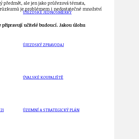
 předmět, ale jen jako průřezová témata,
ka průzkumů je problémem i nedostatečné množství
ÚJEZDSKÉ JEDNOSMĚRKY
e připravují učitelé budoucí. Jakou úlohu
ÚJEZDSKÝ ZPRAVODAJ
ÚVALSKÉ KOUPALIŠTĚ
21
ÚZEMNÍ A STRATEGICKÝ PLÁN