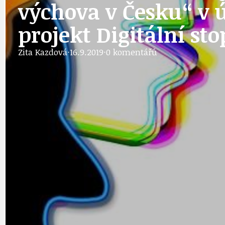
výchova v Česku“ v út
DOPRAVA
OBČANSKÁ SP
projekt Digitální sto
Zita Kazdová
·
16.9.2019
·
0 komentářů
GRANTY A DOTACE
OBECNÍ ZPRA
HODKOVSKÁ ULICE
OBRAZEM, ZV
IDEAL LUX
OSOBNOST
PRAHA UDRŽITELNÁ