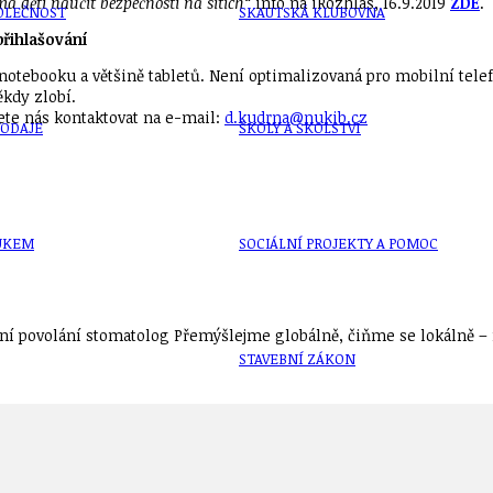
má děti naučit bezpečnosti na sítích“
info na iRozhlas, 16.9.2019
ZDE
.
OLEČNOST
SKAUTSKÁ KLUBOVNA
řihlašování
 notebooku a většině tabletů. Není optimalizovaná pro mobilní tele
kdy zlobí.
ete nás kontaktovat na e-mail:
d.kudrna@nukib.cz
VODAJE
ŠKOLY A ŠKOLSTVÍ
UKEM
SOCIÁLNÍ PROJEKTY A POMOC
í povolání stomatolog Přemýšlejme globálně, čiňme se lokálně – n
STAVEBNÍ ZÁKON