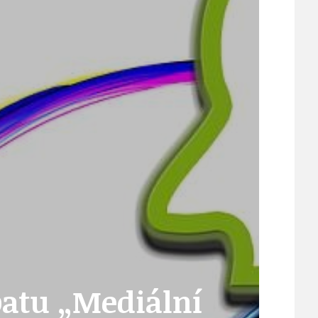
ÚJEZDSKÉ JEDNOSMĚRKY
ÚJEZDSKÝ ZPRAVODAJ
ÚVALSKÉ KOUPALIŠTĚ
21
ÚZEMNÍ A STRATEGICKÝ PLÁN
batu „Mediální