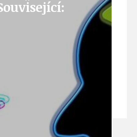
Související:
VEŘEJNÉ ZAKÁZKY, VOLNÁ PRACOVNÍ MÍSTA
ZDRAVOTNÍ STŘEDISKO ÚJEZD NAD LESY
ŽIVOT KOLEM NÁS
ZPRÁVY