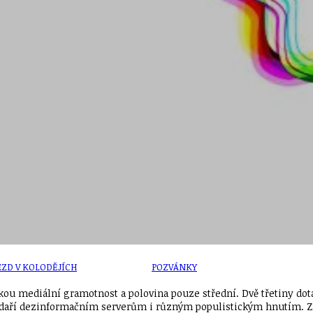
U
PETICE, VÝZVY, HLASOVÁNÍ, SOUTĚŽE
SPOJKA
POLITIKA
ZD V KOLODĚJÍCH
POZVÁNKY
 mediální gramotnost a polovina pouze střední. Dvě třetiny dotáz
e daří dezinformačním serverům i různým populistickým hnutím. Z