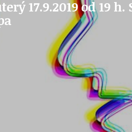
erý 17.9.2019 od 19 h. 
OLEČNOST
SKAUTSKÁ KLUBOVNA
pa
VODAJE
ŠKOLY A ŠKOLSTVÍ
UKEM
SOCIÁLNÍ PROJEKTY A POMOC
STAVEBNÍ ZÁKON