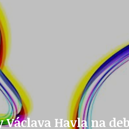
ZAIKA
PRAHA UDRŽITELNÁ
A - KLÁNOVICE A PARKOVÁNÍ
PRAŽSKÉ STAVEBNÍ PŘEDPISY
PŘELOŽKA I/12 A STAVBA 511
PŘEVZATÉ ZPRÁVY Z ÚŘADU MČ PRAHA 
 Václava Havla na de