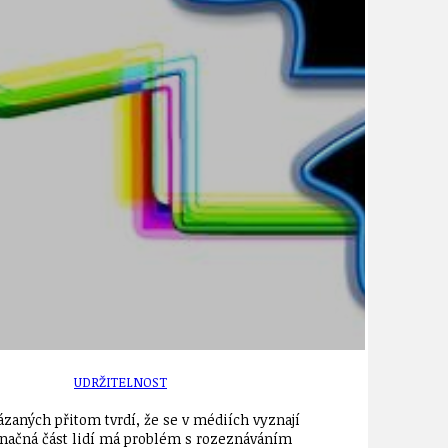
TÉMA
TÉMATA SPÍCÍ
UDRŽITELNOST
aných přitom tvrdí, že se v médiích vyznají
načná část lidí má problém s rozeznáváním