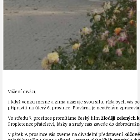
IDEAL LUX
OSOBNOST
Vážení diváci,
i když venku mrzne a zima ukazuje svou sílu, ráda bych vás p
připravili na úterý 6. prosince. Plovárna je neotřelým zpraco
Ve středu 7. prosince promítáme český film
Zloději zelených 
Propletenec přátelství, lásky a zrady nás zavede do dobrodruž
V pátek 9. prosince vás zveme na divadelní představení
Růžové