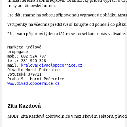
mladá herečka Sabina Rojková. Dramatický příběh vypráví o dvou 
irský ani židovský humor.
Pro děti máme na sobotu připravenou výpravnou pohádku
Mraz
Vstupenky na všechna představení koupíte od pondělí do pátku 
Přeji vám příjemný týden a těším se na setkání u nás v divadle.
-- 

Markéta Králová

propagace

mob.: 602 524 797

tel.: 281 920 326

mail: 
kralova@divadlopocernice.cz
Divadlo Horní Počernice

Votuzská 379/11

www.divadlopocernice.cz
Zita Kazdová
MUDr. Zita Kazdová dobrovolnice v neziskovém sektoru, původn