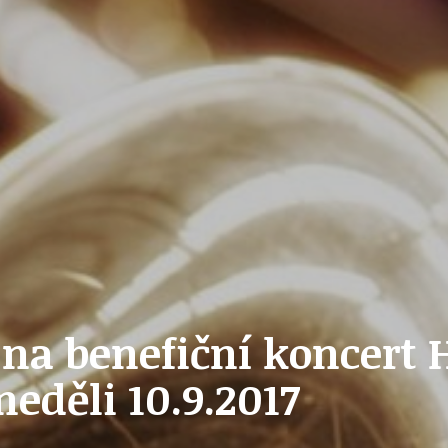
PŘEVZATÉ ZPRÁVY Z ÚŘADU MČ PRAHA 
OLEČNOST
SKAUTSKÁ KLUBOVNA
VODAJE
ŠKOLY A ŠKOLSTVÍ
UKEM
SOCIÁLNÍ PROJEKTY A POMOC
 na benefiční koncert
 neděli 10.9.2017
STAVEBNÍ ZÁKON