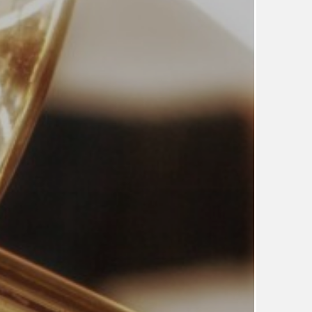
UDRŽITELNOST
ÚJEZDSKÉ JEDNOSMĚRKY
ÚJEZDSKÝ ZPRAVODAJ
ÚVALSKÉ KOUPALIŠTĚ
21
ÚZEMNÍ A STRATEGICKÝ PLÁN