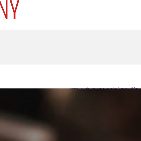
U
PETICE, VÝZVY, HLASOVÁNÍ, SOUTĚŽE
SPOJKA
POLITIKA