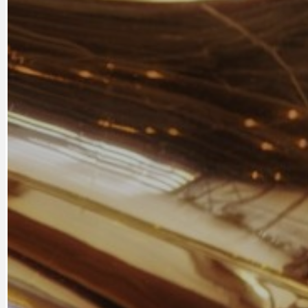
PRAHA UDRŽITELNÁ
OBČANSKÁ SPOLEČNOST
DEZINFORMACE
CYKLOVÝLETY
POZVÁNKY
DALŠÍ
AKTUALITY
JEDNOU VĚTO
BÁSNĚ. FEJETONY. SATIRA
KLÁNOVICKÁ 