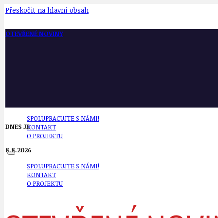
Přeskočit na hlavní obsah
OTEVŘENÉ NOVINY
SPOLUPRACUJTE S NÁMI!
DNES JE
KONTAKT
O PROJEKTU
8.8.2026
SPOLUPRACUJTE S NÁMI!
KONTAKT
O PROJEKTU