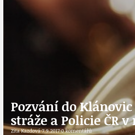
DOPORUČUJEME
NEZAŘAZENÉ
DOPRAVA
OBČANSKÁ SP
GRANTY A DOTACE
OBECNÍ ZPRA
HODKOVSKÁ ULICE
OBRAZEM, ZV
Pozvání do Klánovic
stráže a Policie ČR v
Zita Kazdová
·
7.9.2017
·
0 komentářů
IDEAL LUX
OSOBNOST