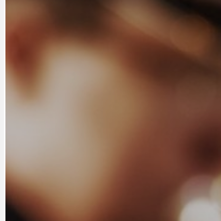
CYKLOVÝLETY
KRUHOVÝ OBJE
DATA A VÝROČÍ
KULTURNÍ MO
DEZINFORMACE
NÁDRAŽÍ PRAH
DOBRÉ ZPRÁVY
NÁZOR