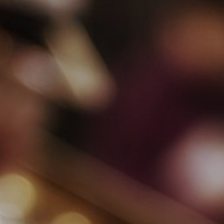
ZD V KOLODĚJÍCH
POZVÁNKY
ZAIKA
PRAHA UDRŽITELNÁ
A - KLÁNOVICE A PARKOVÁNÍ
PRAŽSKÉ STAVEBNÍ PŘEDPISY
PŘELOŽKA I/12 A STAVBA 511