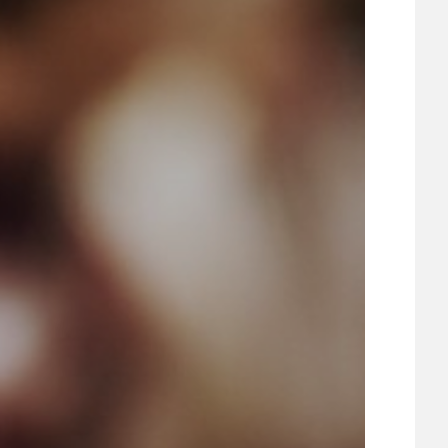
UDRŽITELNOST
ÚJEZDSKÉ JEDNOSMĚRKY
ÚJEZDSKÝ ZPRAVODAJ
ÚVALSKÉ KOUPALIŠTĚ