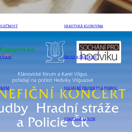
OLEČNOST
SKAUTSKÁ KLUBOVNA
VODAJE
ŠKOLY A ŠKOLSTVÍ
UKEM
SOCIÁLNÍ PROJEKTY A POMOC
STAVEBNÍ ZÁKON