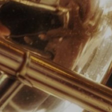
ZD V KOLODĚJÍCH
POZVÁNKY
ZAIKA
PRAHA UDRŽITELNÁ
A - KLÁNOVICE A PARKOVÁNÍ
PRAŽSKÉ STAVEBNÍ PŘEDPISY
PŘELOŽKA I/12 A STAVBA 511
PŘEVZATÉ ZPRÁVY Z ÚŘADU MČ PRAHA 