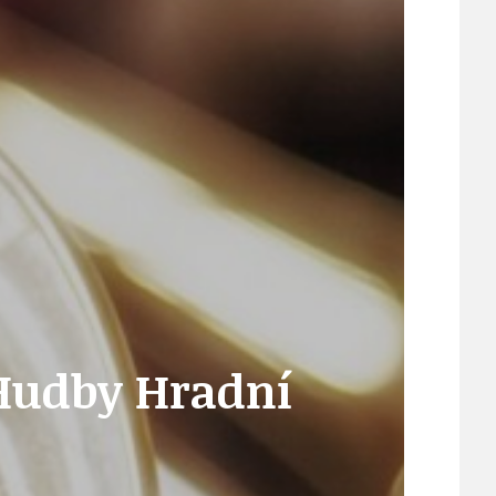
21
ÚZEMNÍ A STRATEGICKÝ PLÁN
VEŘEJNÉ ZAKÁZKY, VOLNÁ PRACOVNÍ MÍSTA
ZDRAVOTNÍ STŘEDISKO ÚJEZD NAD LESY
ŽIVOT KOLEM NÁS
 Hudby Hradní
ZPRÁVY