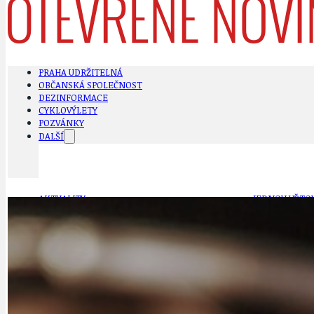
PRAHA UDRŽITELNÁ
OBČANSKÁ SPOLEČNOST
DEZINFORMACE
CYKLOVÝLETY
POZVÁNKY
DALŠÍ
AKTUALITY
JEDNOU VĚTO
BÁSNĚ. FEJETONY. SATIRA
KLÁNOVICKÁ 