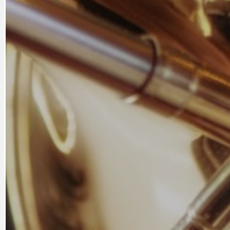
CYKLOVÝLETY
KRUHOVÝ OBJE
DATA A VÝROČÍ
KULTURNÍ MO
DEZINFORMACE
NÁDRAŽÍ PRAH
DOBRÉ ZPRÁVY
NÁZOR
DOPORUČUJEME
NEZAŘAZENÉ