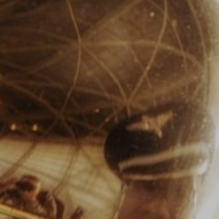
U
PETICE, VÝZVY, HLASOVÁNÍ, SOUTĚŽE
SPOJKA
POLITIKA